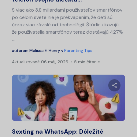
S viac ako 3,8 miliardami používateľov smartfónov
po celom svete nie je prekvapením, že deti sú
čoraz viac závislé od technológií. Štúdie ukazujú,
že používatelia smartfónov teraz dostávajú 427%
…
autorom
Melissa E. Henry
v
Parenting Tips
Aktualizované
06 máj, 2026
5 min čítanie
Zdieľajt
Twitter
Fa
Sexting na WhatsApp: Dôležité