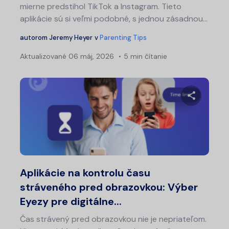
mierne predstihol TikTok a Instagram. Tieto
aplikácie sú si veľmi podobné, s jednou zásadnou...
autorom
Jeremy Heyer
v
Parenting Tips
Aktualizované
06 máj, 2026
5 min čítanie
Zdieľajt
Twitter
Fa
Aplikácie na kontrolu času
stráveného pred obrazovkou: Výber
Eyezy pre digitálne...
Čas strávený pred obrazovkou nie je nepriateľom.