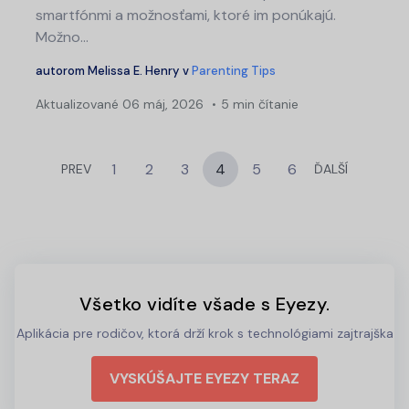
smartfónmi a možnosťami, ktoré im ponúkajú.
Možno...
autorom
Melissa E. Henry
v
Parenting Tips
Aktualizované
06 máj, 2026
5 min čítanie
1
2
3
4
5
6
PREV
ĎALŠÍ
Všetko vidíte všade s Eyezy.
Aplikácia pre rodičov, ktorá drží krok s technológiami zajtrajška
VYSKÚŠAJTE EYEZY TERAZ