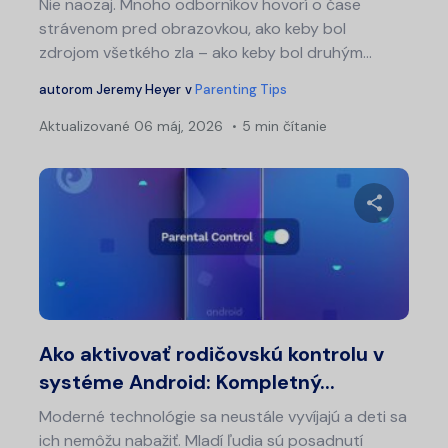
Nie naozaj. Mnoho odborníkov hovorí o čase
strávenom pred obrazovkou, ako keby bol
zdrojom všetkého zla – ako keby bol druhým...
autorom
Jeremy Heyer
v
Parenting Tips
Aktualizované
06 máj, 2026
5 min čítanie
Nav
v
čl
Zdieľajt
Twitter
Fa
Ako aktivovať rodičovskú kontrolu v
systéme Android: Kompletný...
Moderné technológie sa neustále vyvíjajú a deti sa
ich nemôžu nabažiť. Mladí ľudia sú posadnutí