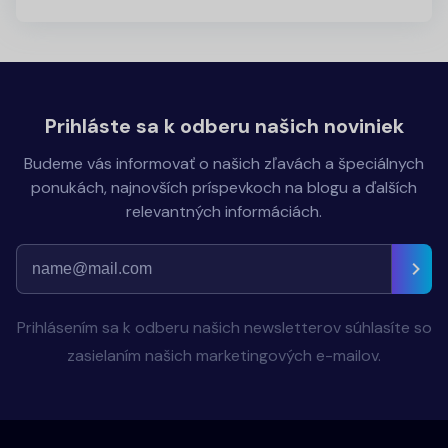
Prihláste sa k odberu našich noviniek
Budeme vás informovať o našich zľavách a špeciálnych
ponukách, najnovších príspevkoch na blogu a ďalších
relevantných informáciách.
Prihlásením sa k odberu našich newsletterov súhlasíte so
zasielaním našich marketingových e-mailov.