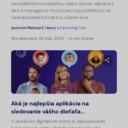
neoddeliteľnou súčasťou nášho života, najmä pre
deti a teenagerov. Hoci poskytujú príležitosti na
nadväzovanie kontaktov, učenie sa a...
autorom
Melissa E. Henry
v
Parenting Tips
Aktualizované
06 máj, 2026
4 min čítanie
Zdieľajt
Twitter
Fa
Aká je najlepšia aplikácia na
sledovanie vášho dieťaťa...
V dnešnom digitálnom svete je zabezpečenie