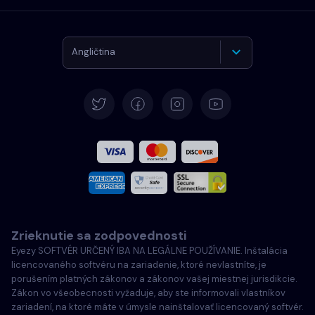
Angličtina
Nemčina
Španielčina
Francúzština
Taliansky
Zrieknutie sa zodpovednosti
Português
Eyezy SOFTVÉR URČENÝ IBA NA LEGÁLNE POUŽÍVANIE. Inštalácia
licencovaného softvéru na zariadenie, ktoré nevlastníte, je
Türkçe
porušením platných zákonov a zákonov vašej miestnej jurisdikcie.
Zákon vo všeobecnosti vyžaduje, aby ste informovali vlastníkov
zariadení, na ktoré máte v úmysle nainštalovať licencovaný softvér.
Poľský