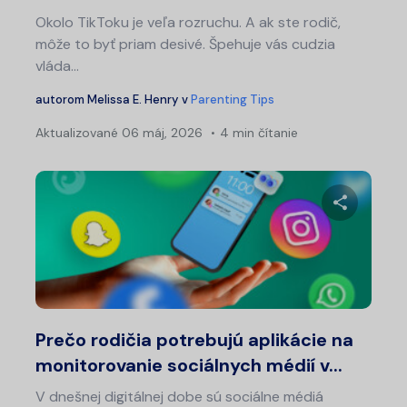
Okolo TikToku je veľa rozruchu. A ak ste rodič,
môže to byť priam desivé. Špehuje vás cudzia
vláda...
autorom
Melissa E. Henry
v
Parenting Tips
Aktualizované
06 máj, 2026
4 min čítanie
Zdieľajt
Twitter
Fa
Prečo rodičia potrebujú aplikácie na
monitorovanie sociálnych médií v...
V dnešnej digitálnej dobe sú sociálne médiá