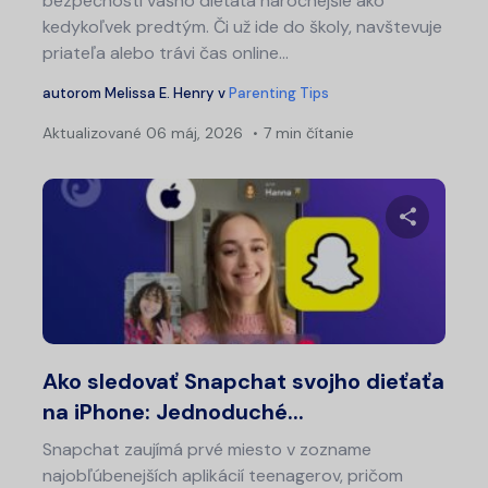
bezpečnosti vášho dieťaťa náročnejšie ako
kedykoľvek predtým. Či už ide do školy, navštevuje
priateľa alebo trávi čas online...
autorom
Melissa E. Henry
v
Parenting Tips
Aktualizované
06 máj, 2026
7 min čítanie
Zdieľajt
Twitter
Fa
Ako sledovať Snapchat svojho dieťaťa
na iPhone: Jednoduché...
Snapchat zaujímá prvé miesto v zozname
najobľúbenejších aplikácií teenagerov, pričom