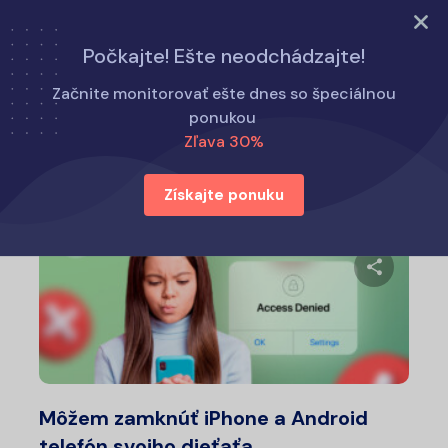
Vyskúšajte teraz
Počkajte! Ešte neodchádzajte!
Domov
Tipy pre rodičov
Začnite monitorovať ešte dnes so špeciálnou
ponukou
Zľava 30%
Tipy pre rodičov
Získajte ponuku
Zdieľajt
Twitter
Fa
Môžem zamknúť iPhone a Android
telefón svojho dieťaťa...