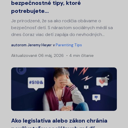
bezpečnostné tipy, ktoré
potrebujete...
Je prirodzené, že sa ako rodičia obávame o
bezpečnosť detí. S nárastom sociálnych médií sa
dnes čoraz viac detí zapája do nevhodných...
autorom
Jeremy Heyer
v
Parenting Tips
Aktualizované
06 máj, 2026
4 min čítanie
Zdieľajt
Twitter
Fa
Ako legislatíva alebo zákon chránia