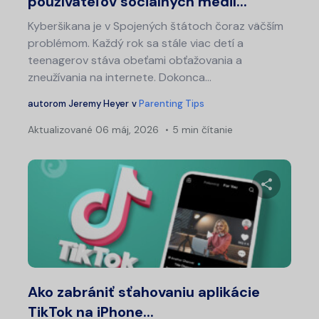
používateľov sociálnych médií...
Kyberšikana je v Spojených štátoch čoraz väčším
problémom. Každý rok sa stále viac detí a
teenagerov stáva obeťami obťažovania a
zneužívania na internete. Dokonca...
autorom
Jeremy Heyer
v
Parenting Tips
Aktualizované
06 máj, 2026
5 min čítanie
Zdieľajt
Twitter
Fa
Ako zabrániť sťahovaniu aplikácie
TikTok na iPhone...