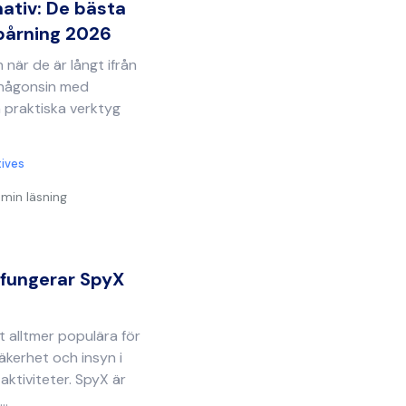
ativ: De bästa
spårning 2026
n när de är långt ifrån
n någonsin med
 praktiska verktyg
tives
 min läsning
 fungerar SpyX
t alltmer populära för
äkerhet och insyn i
 aktiviteter. SpyX är
..