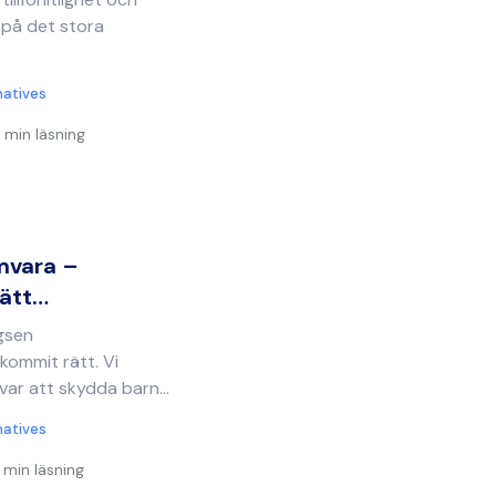
 på det stora
natives
 min läsning
mvara –
rätt…
ägsen
kommit rätt. Vi
var att skydda barn...
natives
 min läsning