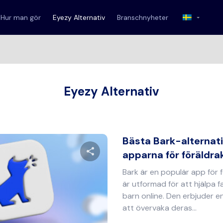
Hur man gör
Eyezy Alternativ
Branschnyheter
Eyezy Alternativ
Bästa Bark-alternati
apparna för föräldrako
Bark är en populär app för 
Dela denna artikel
är utformad för att hjälpa f
barn online. Den erbjuder en
att övervaka deras...
Twitter
Facebook
Kopiera länk