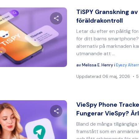
TiSPY Granskning av
föräldrakontroll
Letar du efter en pålitlig 
Dela denna artikel
för ditt barns smartphone
alternativ på marknaden ka
utmanande att ...
Twitter
Facebook
Kopiera länk
av
Melissa E. Henry
i
Eyezy Alter
Uppdaterad
06 maj, 2026
5
VieSpy Phone Tracke
Fungerar VieSpy? Ärli
Bland de många tillgängliga
Dela denna artikel
framstått som en anmärkn
och fått erkännande för sin t