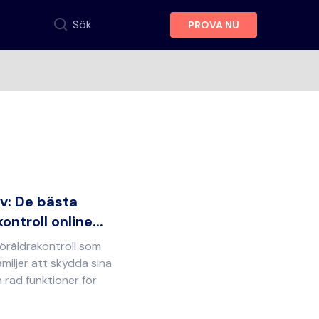
Sök
PROVA NU
v: De bästa
ntroll online...
föräldrakontroll som
amiljer att skydda sina
 rad funktioner för