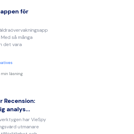
 appen för
föräldraövervakningsapp
? Med så många
n det vara
natives
 min läsning
r Recension:
g analys...
 verktygen har VieSpy
ingsvärd utmanare
illförlitlighet och