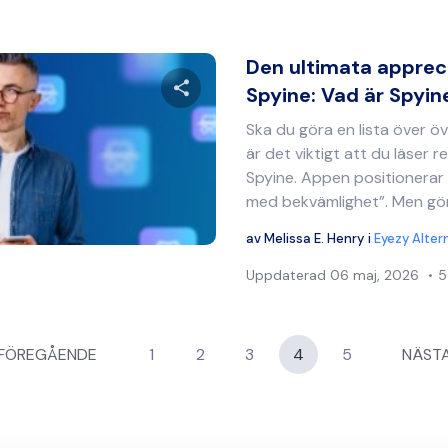
Den ultimata apprec
Spyine: Vad är Spyine
Ska du göra en lista över 
Dela denna artikel
är det viktigt att du läser 
Spyine. Appen positionerar
med bekvämlighet”. Men gö
Twitter
Facebook
Kopiera länk
av
Melissa E. Henry
i
Eyezy Alter
Uppdaterad
06 maj, 2026
5
ng
FÖREGÅENDE
1
2
3
4
5
NÄST