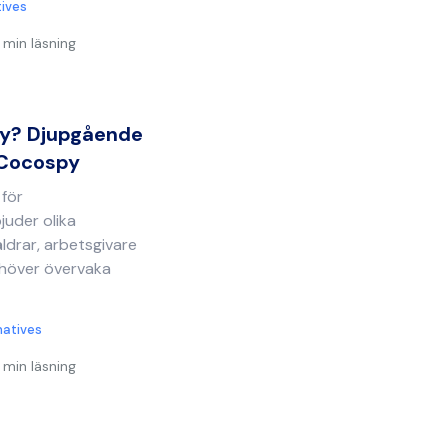
tives
 min läsning
py? Djupgående
 Cocospy
 för
juder olika
äldrar, arbetsgivare
höver övervaka
natives
 min läsning