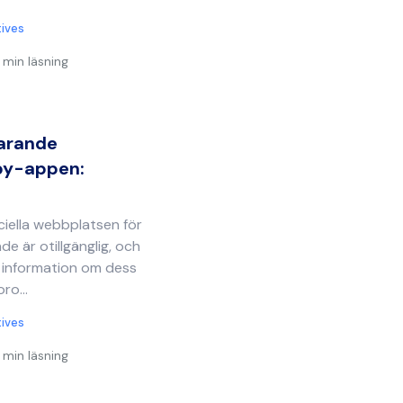
tives
 min läsning
farande
Spy-appen:
ciella webbplatsen för
e är otillgänglig, och
l information om dess
ro...
tives
 min läsning