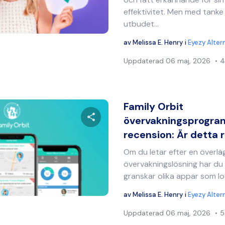
effektivitet. Men med tanke
utbudet...
Twitter
Facebook
Kopiera länk
av
Melissa E. Henry
i
Eyezy Alter
Uppdaterad
06 maj, 2026
4
Family Orbit
övervakningsprogra
recension: Är detta 
Dela denna artikel
Om du letar efter en överl
övervakningslösning har du 
granskar olika appar som lo
Twitter
Facebook
Kopiera länk
av
Melissa E. Henry
i
Eyezy Alter
Uppdaterad
06 maj, 2026
5