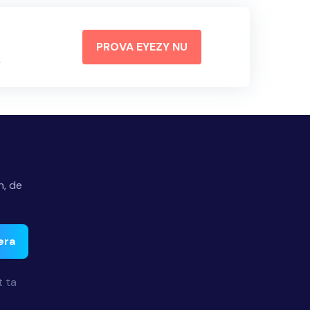
PROVA EYEZY NU
k
n, de
era
t ta