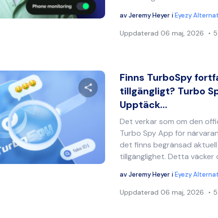
Twitter
Facebook
Kopiera länk
av
Jeremy Heyer
i
Eyezy Alterna
Uppdaterad
06 maj, 2026
5
Finns TurboSpy fort
tillgängligt? Turbo 
Upptäck...
Dela denna artikel
Det verkar som om den offi
Turbo Spy App för närvarand
det finns begränsad aktuel
Twitter
Facebook
Kopiera länk
tillgänglighet. Detta väcker o
av
Jeremy Heyer
i
Eyezy Alterna
Uppdaterad
06 maj, 2026
5