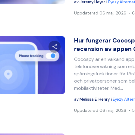
av
Jeremy Heyer
i
Eyezy Alterna
Uppdaterad
06 maj, 2026
6
Hur fungerar Cocos
recension av appen
Cocospy är en välkänd app
Dela denna artikel
telefonövervakning som erb
spårningsfunktioner för för
och privatpersoner som be
mobilaktiviteter. Med…
Twitter
Facebook
Kopiera länk
av
Melissa E. Henry
i
Eyezy Alter
Uppdaterad
06 maj, 2026
5