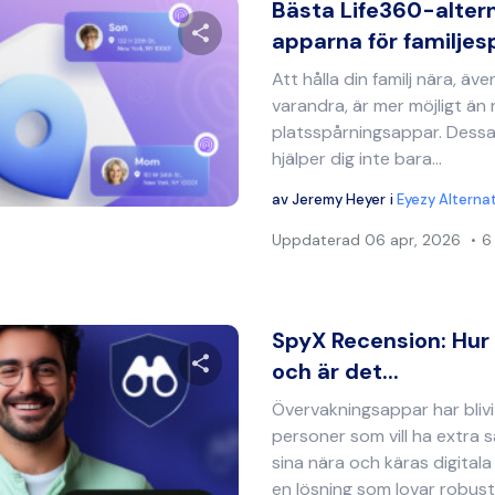
Bästa Life360-altern
apparna för familje
Att hålla din familj nära, äve
Dela denna artikel
varandra, är mer möjligt ä
platsspårningsappar. Dessa
hjälper dig inte bara...
Twitter
Facebook
Kopiera länk
av
Jeremy Heyer
i
Eyezy Alterna
Uppdaterad
06 apr, 2026
6
SpyX Recension: Hur
och är det...
Övervakningsappar har blivi
Dela denna artikel
personer som vill ha extra s
sina nära och käras digitala
en lösning som lovar robust.