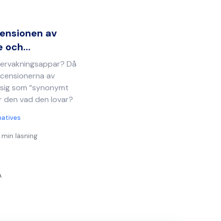
ensionen av
 och...
övervakningsappar? Då
recensionerna av
 sig som “synonymt
r den vad den lovar?
natives
 min läsning
A