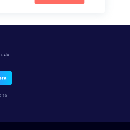
k
n, de
era
t ta