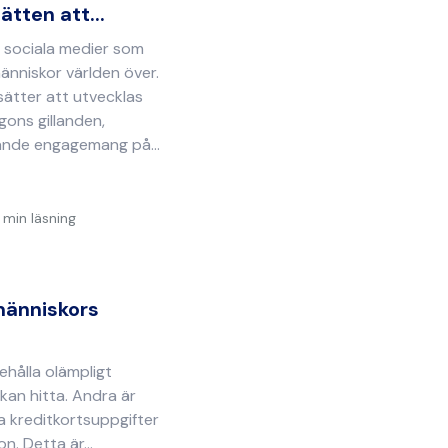
ätten att...
 sociala medier som
änniskor världen över.
sätter att utvecklas
gons gillanden,
nde engagemang på...
 min läsning
människors
hålla olämpligt
kan hitta. Andra är
na kreditkortsuppgifter
n. Detta är...