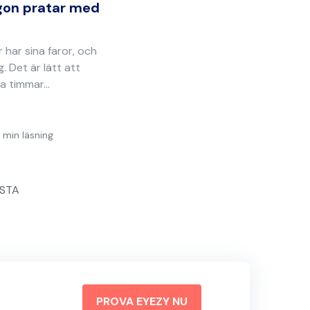
gon pratar med
r har sina faror, och
. Det är lätt att
 timmar...
 min läsning
STA
PROVA EYEZY NU