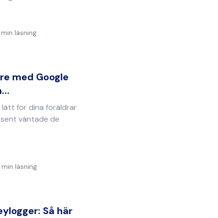
 min läsning
re med Google
n…
lätt för dina föräldrar
e sent väntade de
 min läsning
keylogger: Så här