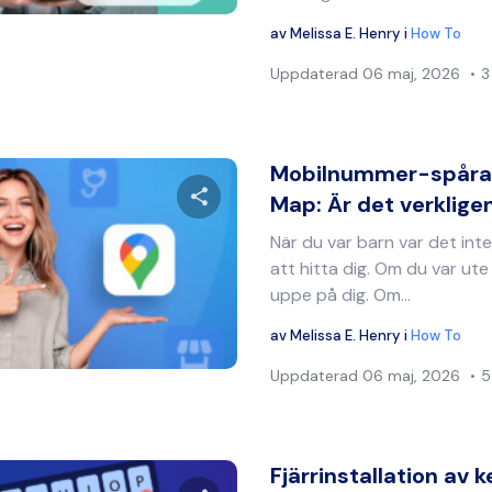
av
Melissa E. Henry
i
How To
Uppdaterad
06 maj, 2026
3
Mobilnummer-spåra
Map: Är det verklige
När du var barn var det inte 
Dela denna artikel
att hitta dig. Om du var ut
uppe på dig. Om...
av
Melissa E. Henry
i
How To
Twitter
Facebook
Kopiera länk
Uppdaterad
06 maj, 2026
5
Fjärrinstallation av 