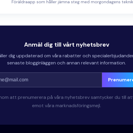
Föräldraapp som håller jämna steg med morgondagens tekni
Anmäl dig till vårt nyhetsbrev
åller dig uppdaterad om våra rabatter och specialerbjudande
senaste blogginläggen och annan relevant information.
Prenumer
om att prenumerera på våra nyhetsbrev samtycker du till at
emot våra marknadsföringsmejl.