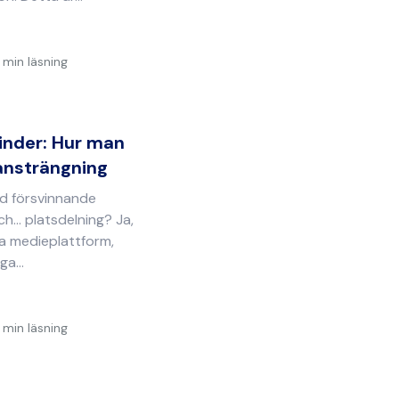
 min läsning
inder: Hur man
 ansträngning
d försvinnande
h... platsdelning? Ja,
la medieplattform,
a...
 min läsning