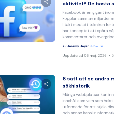
aktivitet? De bästa s
Facebook är en gigant inom
Dela denna artikel
kopplar samman miljarder m
I takt med att tekniken fort
har konceptet att spåra nå
kommentarer och övergripa
Twitter
Facebook
Kopiera länk
av
Jeremy Heyer
i
How To
Uppdaterad
06 maj, 2026
5
6 sätt att se andra 
sökhistorik
Många webbplatser kan inne
Dela denna artikel
innehåll som vem som helst 
utformade för att stjäla di
och annan känslig informatio