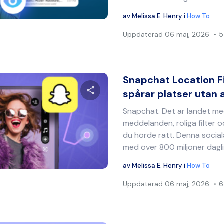
Twitter
Facebook
Kopiera länk
av
Melissa E. Henry
i
How To
Uppdaterad
06 maj, 2026
5
Snapchat Location F
spårar platser utan
Snapchat. Det är landet me
Dela denna artikel
meddelanden, roliga filter oc
du hörde rätt. Denna socia
med över 800 miljoner daglig
Twitter
Facebook
Kopiera länk
av
Melissa E. Henry
i
How To
Uppdaterad
06 maj, 2026
6