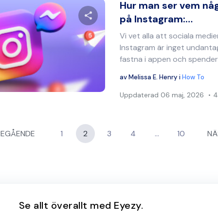
Hur man ser vem nå
på Instagram:…
Vi vet alla att sociala medie
Dela denna artikel
Instagram är inget undantag
fastna i appen och spendera
av
Melissa E. Henry
i
How To
Twitter
Facebook
Kopiera länk
Uppdaterad
06 maj, 2026
4
ng
REGÅENDE
1
2
3
4
…
10
NÄ
Se allt överallt med Eyezy.