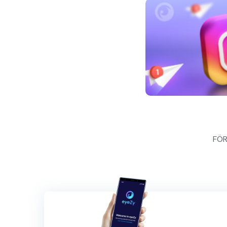
Inläggsnavigeri
FÖ