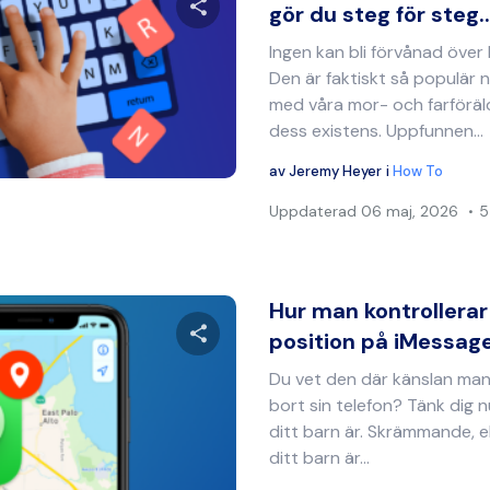
gör du steg för steg..
Ingen kan bli förvånad över
Dela denna artikel
Den är faktiskt så populär n
med våra mor- och farföräld
dess existens. Uppfunnen...
Twitter
Facebook
Kopiera länk
av
Jeremy Heyer
i
How To
Uppdaterad
06 maj, 2026
5
Hur man kontrollera
position på iMessage:
Du vet den där känslan man
Dela denna artikel
bort sin telefon? Tänk dig n
ditt barn är. Skrämmande, e
ditt barn är...
Twitter
Facebook
Kopiera länk