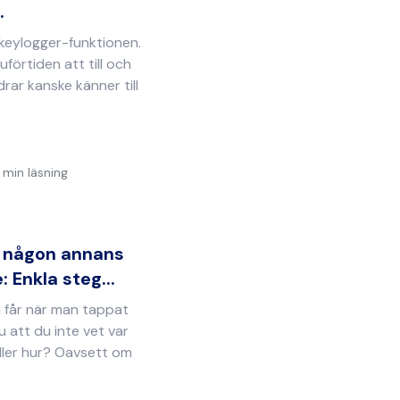
.
 keylogger-funktionen.
uförtiden att till och
rar kanske känner till
 min läsning
r någon annans
 Enkla steg...
 får när man tappat
u att du inte vet var
ller hur? Oavsett om