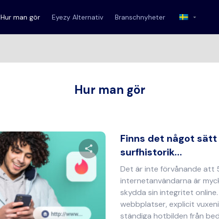
Hur man gör
Eyezy Alternativ
Branschnyheter
Hur man gör
Finns det något sätt 
surfhistorik…
Det är inte förvånande att
Dela denna artikel
internetanvändarna är myc
skydda sin integritet online
webbplatser, explicit vuxen
ständiga hotbilden från bedr
Twitter
Facebook
Kopiera länk