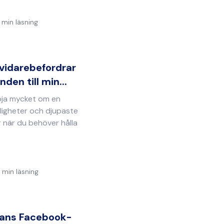
 min läsning
 vidarebefordrar
en till min...
öja mycket om en
ligheter och djupaste
 när du behöver hålla
 min läsning
nans Facebook-