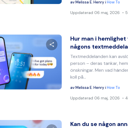
av
Melissa E. Henry
i
How To
Uppdaterad
06 maj, 2026
5
Hur man i hemlighet
någons textmeddeland
Textmeddelanden kan avsl
Dela denna artikel
person – deras tankar, hem
önskningar. Men vad händer
koll på...
Twitter
Facebook
Kopiera länk
av
Melissa E. Henry
i
How To
Uppdaterad
06 maj, 2026
4
Kan du se någon an