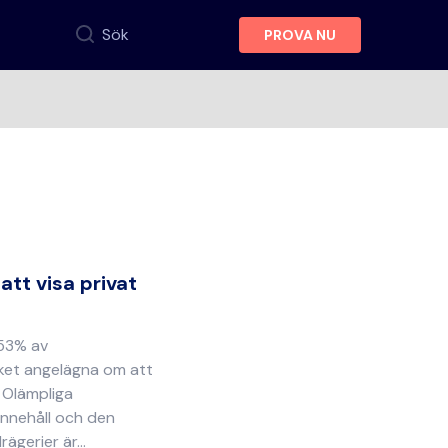
Sök
PROVA NU
att visa privat
 53% av
ket angelägna om att
. Olämpliga
innehåll och den
ägerier är...