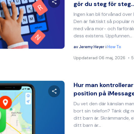
gör du steg för steg..
Ingen kan bli förvånad över
Dela denna artikel
Den är faktiskt så populär n
med våra mor- och farföräld
dess existens. Uppfunnen...
Twitter
Facebook
Kopiera länk
av
Jeremy Heyer
i
How To
Uppdaterad
06 maj, 2026
5
Hur man kontrollera
position på iMessage:
Du vet den där känslan man
Dela denna artikel
bort sin telefon? Tänk dig n
ditt barn är. Skrämmande, e
ditt barn är...
Twitter
Facebook
Kopiera länk