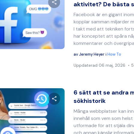
aktivitet? De bästa s
Facebook är en gigant inom
Dela denna artikel
kopplar samman miljarder m
I takt med att tekniken fort
har konceptet att spåra nå
kommentarer och övergripa
Twitter
Facebook
Kopiera länk
av
Jeremy Heyer
i
How To
Uppdaterad
06 maj, 2026
5
6 sätt att se andra 
sökhistorik
Många webbplatser kan inne
Dela denna artikel
innehåll som vem som helst 
utformade för att stjäla di
och annan känslig informatio