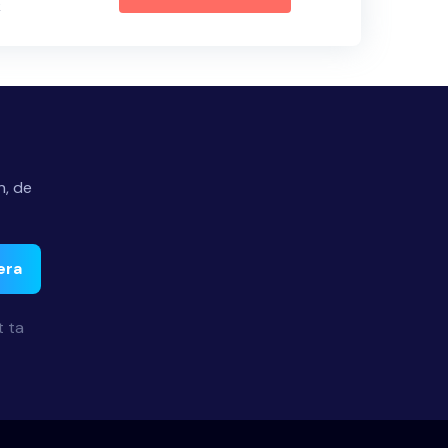
k
n, de
era
t ta