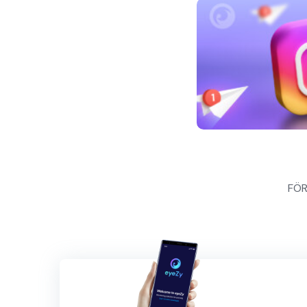
Inläggsnavigeri
FÖ