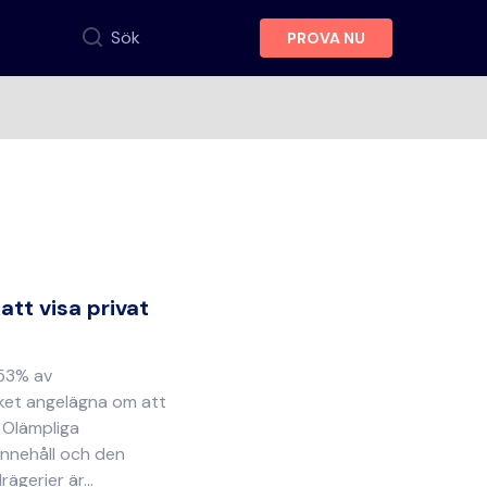
Sök
PROVA NU
att visa privat
 53% av
ket angelägna om att
. Olämpliga
innehåll och den
ägerier är...