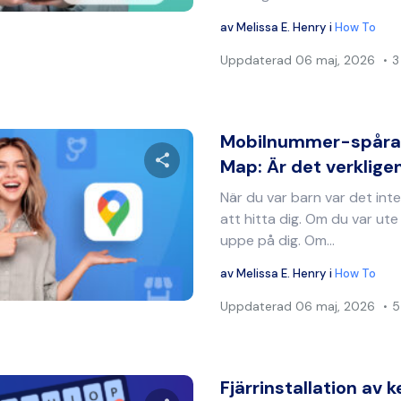
av
Melissa E. Henry
i
How To
Uppdaterad
06 maj, 2026
3
Mobilnummer-spåra
Map: Är det verklige
När du var barn var det inte 
Dela denna artikel
att hitta dig. Om du var ut
uppe på dig. Om...
av
Melissa E. Henry
i
How To
Twitter
Facebook
Kopiera länk
Uppdaterad
06 maj, 2026
5
Fjärrinstallation av 