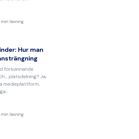
 min läsning
inder: Hur man
 ansträngning
d försvinnande
h... platsdelning? Ja,
la medieplattform,
a...
 min läsning