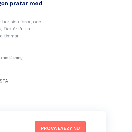
gon pratar med
r har sina faror, och
. Det är lätt att
 timmar...
 min läsning
STA
PROVA EYEZY NU