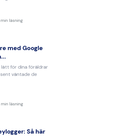
 min läsning
re med Google
n…
lätt för dina föräldrar
e sent väntade de
 min läsning
keylogger: Så här