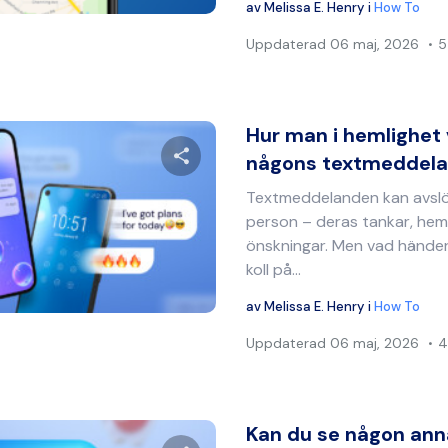
av
Melissa E. Henry
i
How To
Uppdaterad
06 maj, 2026
5
Hur man i hemlighet
någons textmeddeland
Textmeddelanden kan avsl
Dela denna artikel
person – deras tankar, hem
önskningar. Men vad händer
koll på...
Twitter
Facebook
Kopiera länk
av
Melissa E. Henry
i
How To
Uppdaterad
06 maj, 2026
4
Kan du se någon an