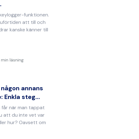
.
 keylogger-funktionen.
uförtiden att till och
rar kanske känner till
 min läsning
r någon annans
 Enkla steg...
 får när man tappat
u att du inte vet var
ller hur? Oavsett om