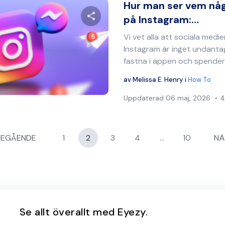
Hur man ser vem nå
på Instagram:…
Vi vet alla att sociala medie
Dela denna artikel
Instagram är inget undantag
fastna i appen och spendera
av
Melissa E. Henry
i
How To
Twitter
Facebook
Kopiera länk
Uppdaterad
06 maj, 2026
4
ng
REGÅENDE
1
2
3
4
…
10
NÄ
Se allt överallt med Eyezy.