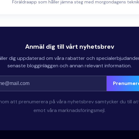
Föräldraapp som håller jämna steg med morgondagens tekni
Anmäl dig till vårt nyhetsbrev
åller dig uppdaterad om våra rabatter och specialerbjudande
senaste blogginläggen och annan relevant information.
Prenumer
om att prenumerera på våra nyhetsbrev samtycker du till at
emot våra marknadsföringsmejl.