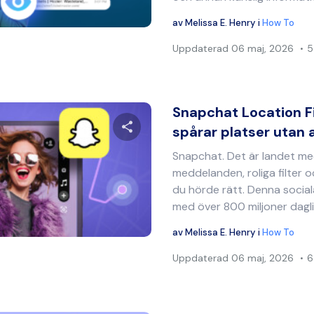
Twitter
Facebook
Kopiera länk
av
Melissa E. Henry
i
How To
Uppdaterad
06 maj, 2026
5
Snapchat Location F
spårar platser utan
Snapchat. Det är landet me
Dela denna artikel
meddelanden, roliga filter oc
du hörde rätt. Denna socia
med över 800 miljoner daglig
Twitter
Facebook
Kopiera länk
av
Melissa E. Henry
i
How To
Uppdaterad
06 maj, 2026
6