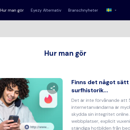
Hur man gör
Eyezy Alternativ
Branschnyheter
Hur man gör
Finns det något sätt 
surfhistorik…
Det är inte förvånande att
Dela denna artikel
internetanvändarna är myc
skydda sin integritet online
webbplatser, explicit vuxen
ständiga hotbilden från bedr
Twitter
Facebook
Kopiera länk