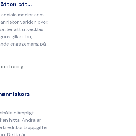
ätten att...
 sociala medier som
änniskor världen över.
sätter att utvecklas
gons gillanden,
nde engagemang på...
 min läsning
människors
hålla olämpligt
kan hitta. Andra är
na kreditkortsuppgifter
n. Detta är...