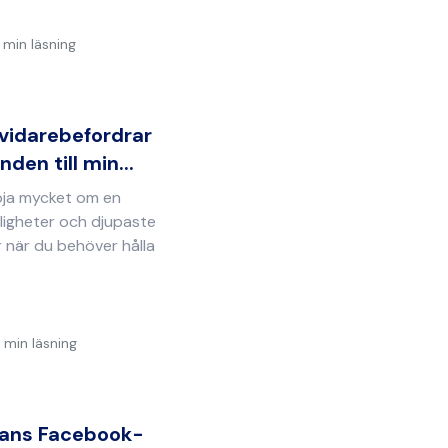
 min läsning
 vidarebefordrar
en till min...
öja mycket om en
ligheter och djupaste
 när du behöver hålla
 min läsning
nans Facebook-