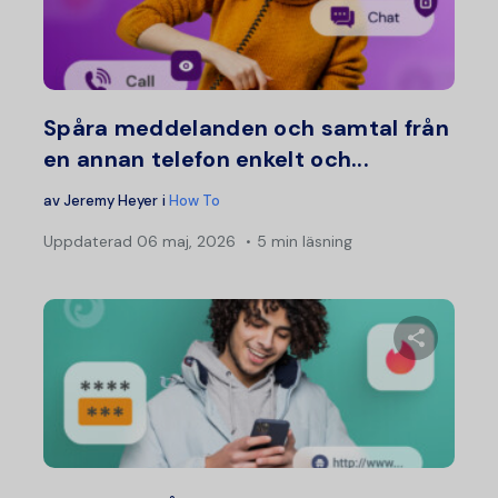
Dela d
Twitter
F
Spåra meddelanden och samtal från
en annan telefon enkelt och...
av
Jeremy Heyer
i
How To
Uppdaterad
06 maj, 2026
5 min läsning
Dela d
Twitter
F