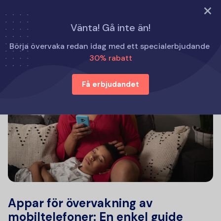
PROVA NU
Vänta! Gå inte än!
Börja övervaka redan idag med ett specialerbjudande
30% rabatt
Få erbjudandet
Appar för övervakning av
mobiltelefoner: En enkel guide