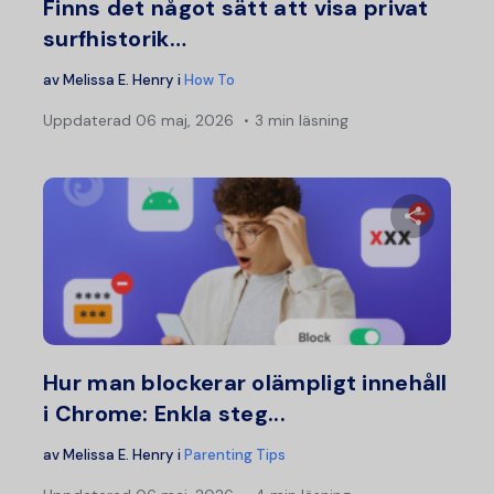
Finns det något sätt att visa privat
surfhistorik…
av
Melissa E. Henry
i
How To
Uppdaterad
06 maj, 2026
3 min läsning
Dela d
Twitter
F
Hur man blockerar olämpligt innehåll
i Chrome: Enkla steg...
av
Melissa E. Henry
i
Parenting Tips