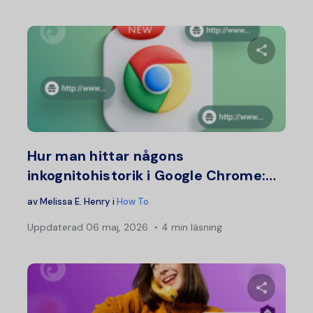
Dela d
Twitter
F
Hur man hittar någons
inkognitohistorik i Google Chrome:…
av
Melissa E. Henry
i
How To
Uppdaterad
06 maj, 2026
4 min läsning