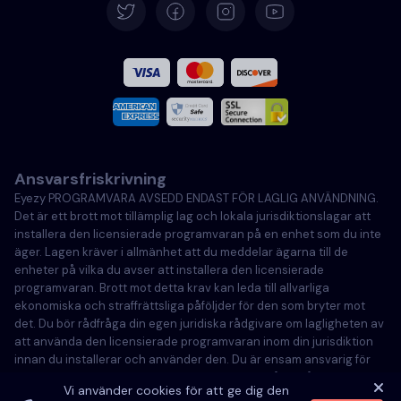
Español
Français
Italiano
Ansvarsfriskrivning
Portugisiska
Eyezy PROGRAMVARA AVSEDD ENDAST FÖR LAGLIG ANVÄNDNING.
Det är ett brott mot tillämplig lag och lokala jurisdiktionslagar att
Türkçe
installera den licensierade programvaran på en enhet som du inte
äger. Lagen kräver i allmänhet att du meddelar ägarna till de
enheter på vilka du avser att installera den licensierade
Polski
programvaran. Brott mot detta krav kan leda till allvarliga
ekonomiska och straffrättsliga påföljder för den som bryter mot
det. Du bör rådfråga din egen juridiska rådgivare om lagligheten av
att använda den licensierade programvaran inom din jurisdiktion
innan du installerar och använder den. Du är ensam ansvarig för
att installera den licensierade programvaran på en sådan enhet
Vi använder cookies för att ge dig den
och du är medveten om att Eyezy inte kan hållas ansvarigt.