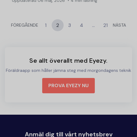
Uppdaterad
06 maj, 2026
4 min läsning
1
2
3
4
…
21
FÖREGÅENDE
NÄSTA
Se allt överallt med Eyezy.
Föräldraapp som håller jämna steg med morgondagens teknik
PROVA EYEZY NU
Anmäl dig till vårt nyhetsbrev