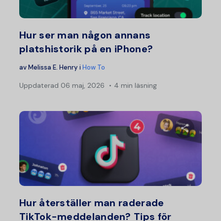
Twitter
F
Hur ser man någon annans
platshistorik på en iPhone?
av
Melissa E. Henry
i
How To
Uppdaterad
06 maj, 2026
4 min läsning
Dela d
Twitter
F
Hur återställer man raderade
TikTok-meddelanden? Tips för