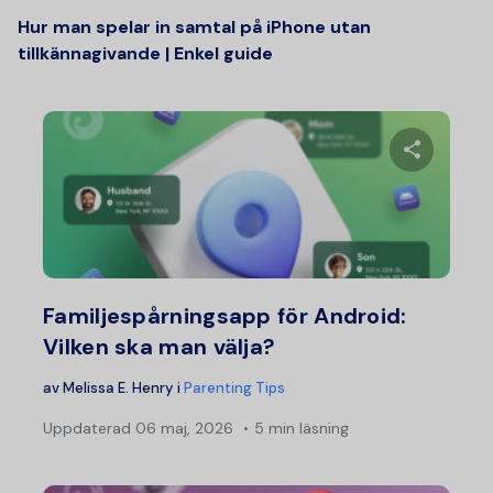
Hur man spelar in samtal på iPhone utan
tillkännagivande | Enkel guide
Dela d
Twitter
F
Familjespårningsapp för Android:
Vilken ska man välja?
av
Melissa E. Henry
i
Parenting Tips
Uppdaterad
06 maj, 2026
5 min läsning