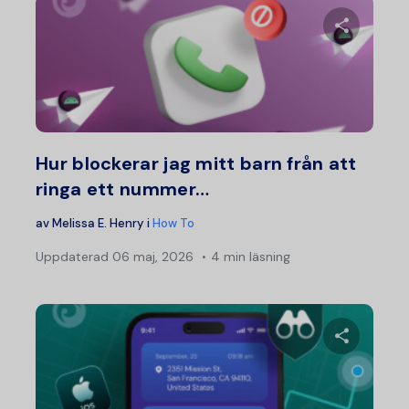
Dela d
Twitter
F
Hur blockerar jag mitt barn från att
ringa ett nummer…
av
Melissa E. Henry
i
How To
Uppdaterad
06 maj, 2026
4 min läsning
Dela d