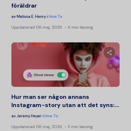
föräldrar
av
Melissa E. Henry
i
How To
Uppdaterad
06 maj, 2026
4 min läsning
Dela d
Twitter
F
Hur man ser någon annans
Instagram-story utan att det syns:…
av
Jeremy Heyer
i
How To
Uppdaterad
06 maj, 2026
5 min läsning