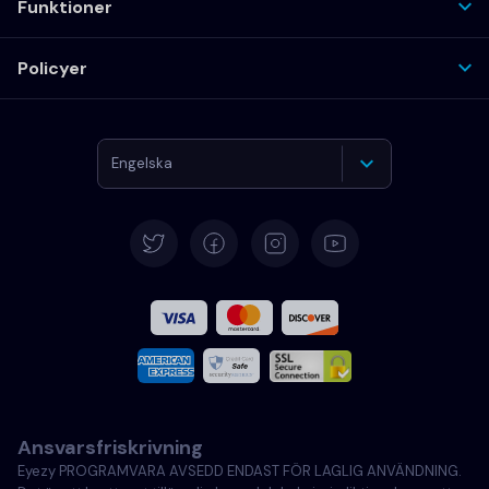
Funktioner
Policyer
Engelska
Deutsch
Español
Français
Italiano
Ansvarsfriskrivning
Portugisiska
Eyezy PROGRAMVARA AVSEDD ENDAST FÖR LAGLIG ANVÄNDNING.