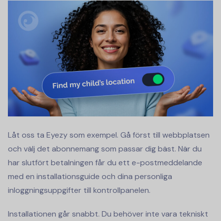
Låt oss ta Eyezy som exempel. Gå först till webbplatsen
och välj det abonnemang som passar dig bäst. När du
har slutfört betalningen får du ett e-postmeddelande
med en installationsguide och dina personliga
inloggningsuppgifter till kontrollpanelen.
Installationen går snabbt. Du behöver inte vara tekniskt