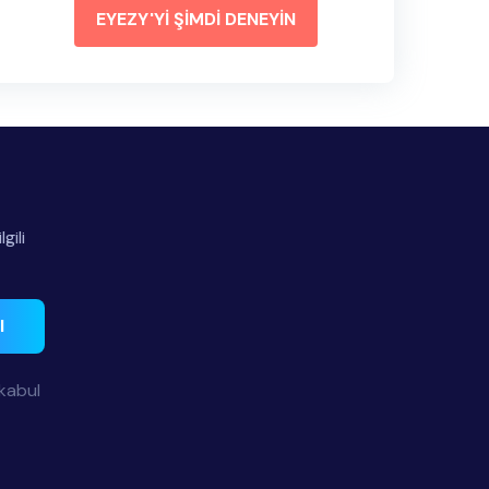
EYEZY'Yİ ŞİMDİ DENEYİN
gili
l
 kabul