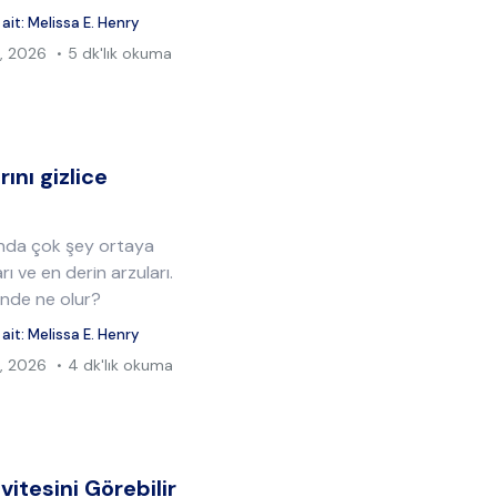
 ait:
Melissa E. Henry
, 2026
5 dk'lık okuma
ını gizlice
kında çok şey ortaya
arı ve en derin arzuları.
inde ne olur?
 ait:
Melissa E. Henry
, 2026
4 dk'lık okuma
vitesini Görebilir