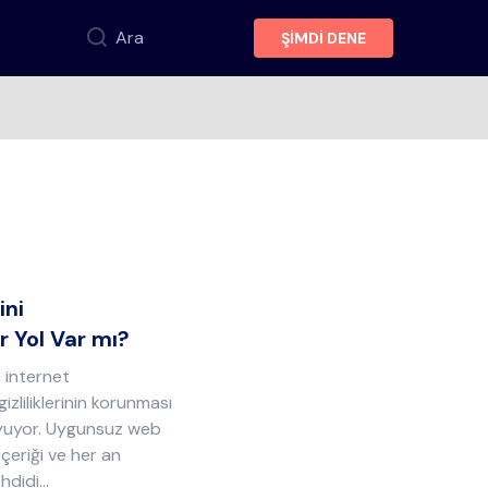
Ara
ŞİMDİ DENE
ini
r Yol Var mı?
, internet
 gizliliklerinin korunması
yuyor. Uygunsuz web
içeriği ve her an
didi...