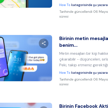
Twitter
Facebook
Bağlantıyı kopyala
How To
kategorisinde şu yazara
Tarihinde güncellendi
06 Mayıs
süresi
Birinin metin mesajlar
benim...
Metin mesajları bir kişi hak
Bu makaleyi paylaş
çıkarabilir - düşünceleri, sırl
Peki, takip etmeniz gerektiğ
How To
kategorisinde şu yazara
Twitter
Facebook
Bağlantıyı kopyala
Tarihinde güncellendi
06 Mayıs
süresi
Birinin Facebook Akti