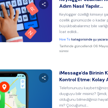
Adım Nasıl Yapılır…
Keylogger özelliği kimseyi ş
Bu makaleyi paylaş
özellik günümüzde o kadar p
büyükbabalarımız bile varlı
İcat edildi...
Twitter
Facebook
Bağlantıyı kopyala
How To
kategorisinde şu yazara
Tarihinde güncellendi
06 Mayıs
süresi
iMessage'da Birinin
Kontrol Etme: Kolay
Telefonunuzu kaybettiğinizd
Bu makaleyi paylaş
duyguyu bilir misiniz? Şimd
olduğunu bilmediğinizi hayal
mi? Çocuğunuz...