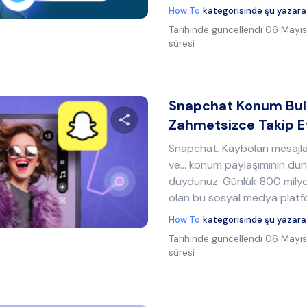
Twitter
Facebook
Bağlantıyı kopyala
How To
kategorisinde şu yazara
Tarihinde güncellendi
06 Mayıs
süresi
Snapchat Konum Bul
Zahmetsizce Takip 
Snapchat. Kaybolan mesajları
Bu makaleyi paylaş
ve... konum paylaşımının dü
duydunuz. Günlük 800 milyon
olan bu sosyal medya platfo
Twitter
Facebook
Bağlantıyı kopyala
How To
kategorisinde şu yazara
Tarihinde güncellendi
06 Mayıs
süresi