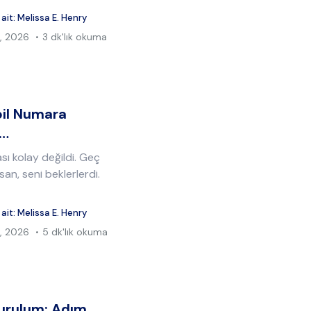
 ait:
Melissa E. Henry
, 2026
3 dk'lık okuma
bil Numara
n…
sı kolay değildi. Geç
san, seni beklerlerdi.
 ait:
Melissa E. Henry
, 2026
5 dk'lık okuma
urulum: Adım