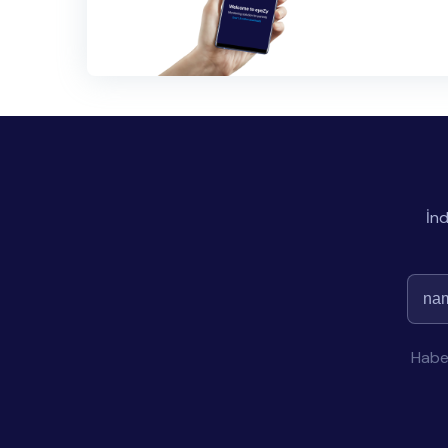
İnd
Haber