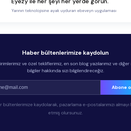
Eyezy ile her şeyi her yerde görün.
Yarının teknolojisine ayak uyduran ebeveyn uygulaması
Haber bültenlerimize kaydolun
irimlerimiz ve özel tekliflerimiz, en son blog yazılarımız ve diğer il
bilgiler hakkında sizi bilgilendireceğiz.
Abone o
 bültenlerimize kaydolarak, pazarlama e-postalarımızı almayı
etmiş olursunuz.