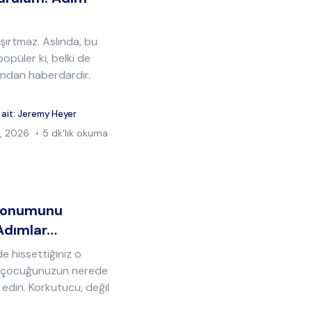
aşırtmaz. Aslında, bu
opüler ki, belki de
ğından haberdardır.
 ait:
Jeremy Heyer
, 2026
5 dk'lık okuma
 Konumunu
 Adımlar…
e hissettiğiniz o
i, çocuğunuzun nerede
 edin. Korkutucu, değil