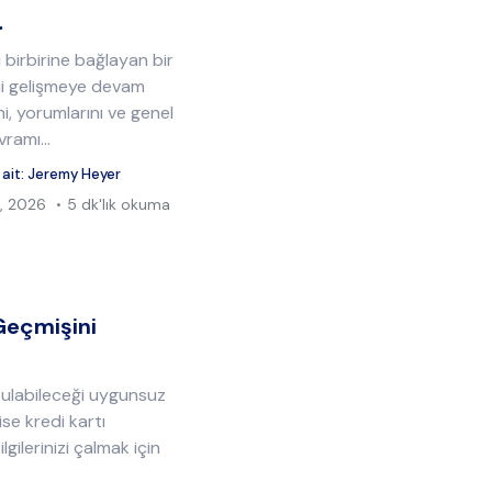
…
 birbirine bağlayan bir
ji gelişmeye devam
ini, yorumlarını ve genel
ramı...
 ait:
Jeremy Heyer
, 2026
5 dk'lık okuma
Geçmişini
 bulabileceği uygunsuz
 ise kredi kartı
ilgilerinizi çalmak için