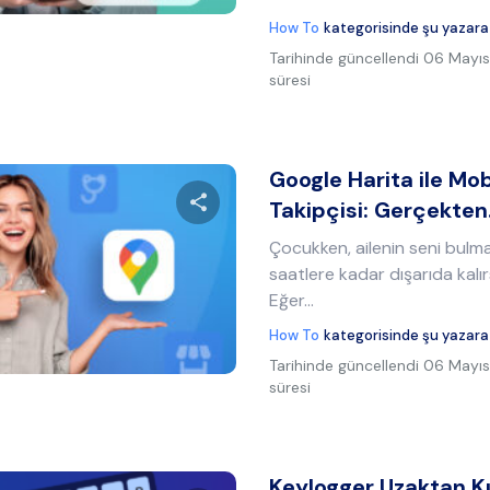
How To
kategorisinde şu yazara
Tarihinde güncellendi
06 Mayıs
süresi
Google Harita ile Mo
Takipçisi: Gerçekte
Çocukken, ailenin seni bulma
Bu makaleyi paylaş
saatlere kadar dışarıda kalır
Eğer...
How To
kategorisinde şu yazara
Twitter
Facebook
Bağlantıyı kopyala
Tarihinde güncellendi
06 Mayıs
süresi
Keylogger Uzaktan K