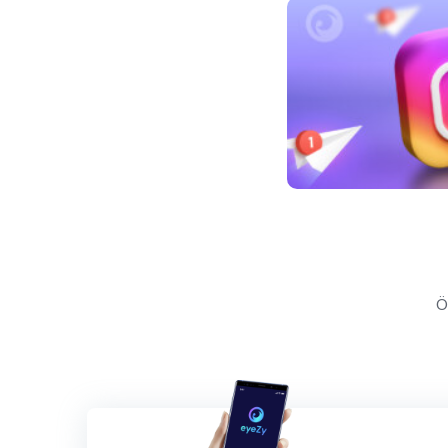
Yazı
Ö
gezinmesi