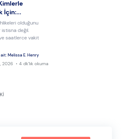
Kimlerle
 İçin:…
likeleri olduğunu
 istisna değil.
ve saatlerce vakit
 ait:
Melissa E. Henry
, 2026
4 dk'lık okuma
Kİ