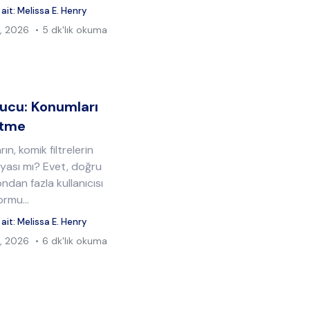
 ait:
Melissa E. Henry
, 2026
5 dk'lık okuma
ucu: Konumları
Etme
n, komik filtrelerin
nyası mı? Evet, doğru
dan fazla kullanıcısı
rmu...
 ait:
Melissa E. Henry
, 2026
6 dk'lık okuma