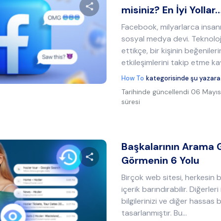
misiniz? En İyi Yollar
Facebook, milyarlarca insanı
Bu makaleyi paylaş
sosyal medya devi. Teknolo
ettikçe, bir kişinin beğeniler
etkileşimlerini takip etme kav
Twitter
Facebook
Bağlantıyı kopyala
How To
kategorisinde şu yazara
Tarihinde güncellendi
06 Mayıs
süresi
Başkalarının Arama 
Görmenin 6 Yolu
Birçok web sitesi, herkesin
Bu makaleyi paylaş
içerik barındırabilir. Diğerleri
bilgilerinizi ve diğer hassas b
tasarlanmıştır. Bu...