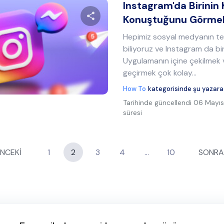
Instagram'da Birinin 
Konuştuğunu Görmek
Hepimiz sosyal medyanın teh
Bu makaleyi paylaş
biliyoruz ve Instagram da bir
Uygulamanın içine çekilmek 
geçirmek çok kolay...
Twitter
Facebook
Bağlantıyı kopyala
How To
kategorisinde şu yazara
Tarihinde güncellendi
06 Mayıs
süresi
NCEKİ
1
2
3
4
…
10
SONRA