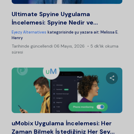
Twitter
Fac
Ultimate Spyine Uygulama
İncelemesi: Spyine Nedir ve…
Eyezy Alternatives
kategorisinde şu yazara ait:
Melissa E.
Henry
Tarihinde güncellendi
06 Mayıs, 2026
5 dk'lık okuma
süresi
Bu maka
Twitter
Fac
uMobix Uygulama İncelemesi: Her
Zaman Bilmek İstediğiniz Her Şey…