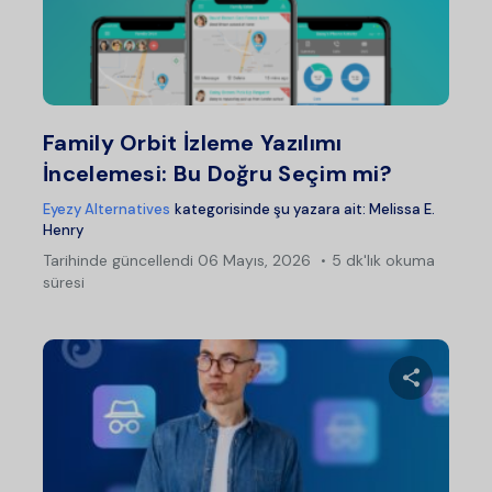
Bu maka
Twitter
Fac
Family Orbit İzleme Yazılımı
İncelemesi: Bu Doğru Seçim mi?
Eyezy Alternatives
kategorisinde şu yazara ait:
Melissa E.
Henry
Tarihinde güncellendi
06 Mayıs, 2026
5 dk'lık okuma
süresi
Bu maka