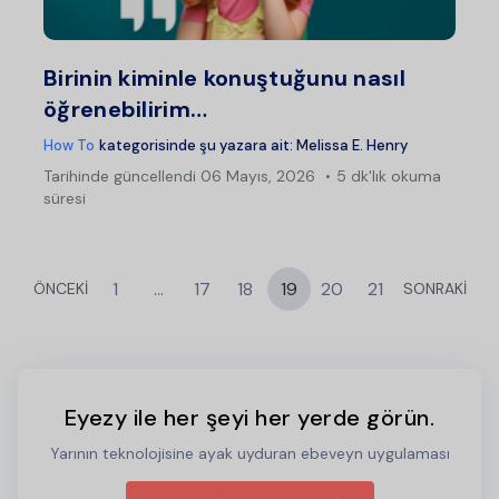
Twitter
Fac
Birinin kiminle konuştuğunu nasıl
öğrenebilirim…
How To
kategorisinde şu yazara ait:
Melissa E. Henry
Tarihinde güncellendi
06 Mayıs, 2026
5 dk'lık okuma
süresi
1
…
17
18
19
20
21
ÖNCEKİ
SONRAKİ
Eyezy ile her şeyi her yerde görün.
Yarının teknolojisine ayak uyduran ebeveyn uygulaması