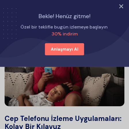
ŞİMDİ DENE
Bekle! Henüz gitme!
Özel bir teklifle bugün izlemeye başlayın
30% indirim
Anlaşmayı Al
Cep Telefonu İzleme Uygulamaları:
Kolay Bir Kılavuz