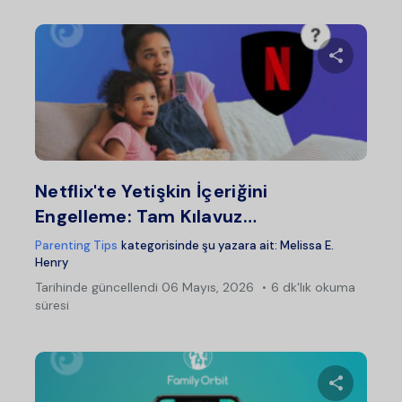
Bu maka
Twitter
Fac
Netflix'te Yetişkin İçeriğini
Engelleme: Tam Kılavuz…
Parenting Tips
kategorisinde şu yazara ait:
Melissa E.
Henry
Tarihinde güncellendi
06 Mayıs, 2026
6 dk'lık okuma
süresi