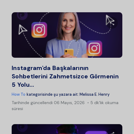
Bu maka
Twitter
Fac
Instagram'da Başkalarının
Sohbetlerini Zahmetsizce Görmenin
5 Yolu...
How To
kategorisinde şu yazara ait:
Melissa E. Henry
Tarihinde güncellendi
06 Mayıs, 2026
5 dk'lık okuma
süresi