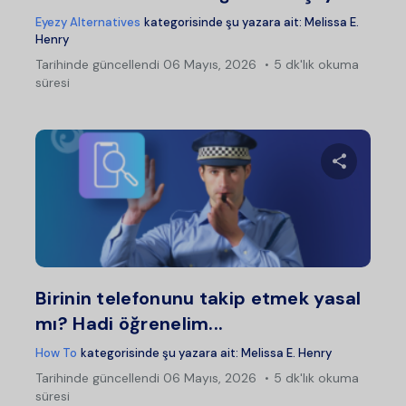
Eyezy Alternatives
kategorisinde şu yazara ait:
Melissa E.
Henry
Tarihinde güncellendi
06 Mayıs, 2026
5 dk'lık okuma
süresi
Bu maka
Twitter
Fac
Birinin telefonunu takip etmek yasal
mı? Hadi öğrenelim...
How To
kategorisinde şu yazara ait:
Melissa E. Henry
Tarihinde güncellendi
06 Mayıs, 2026
5 dk'lık okuma
süresi