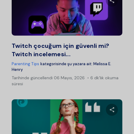
Bu maka
Twitter
Fac
Twitch çocuğum için güvenli mi?
Twitch incelemesi...
Parenting Tips
kategorisinde şu yazara ait:
Melissa E.
Henry
Tarihinde güncellendi
06 Mayıs, 2026
6 dk'lık okuma
süresi
Bu maka