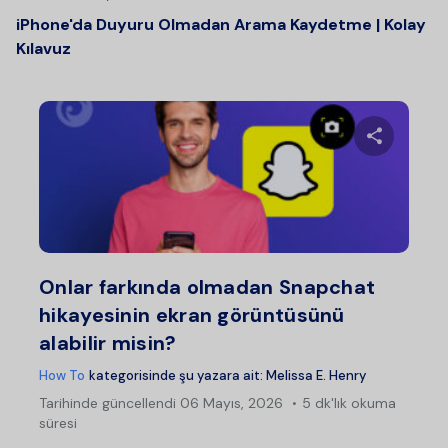
iPhone'da Duyuru Olmadan Arama Kaydetme | Kolay
Kılavuz
Bu maka
Twitter
Fac
Onlar farkında olmadan Snapchat
hikayesinin ekran görüntüsünü
alabilir misin?
How To
kategorisinde şu yazara ait:
Melissa E. Henry
Tarihinde güncellendi
06 Mayıs, 2026
5 dk'lık okuma
süresi