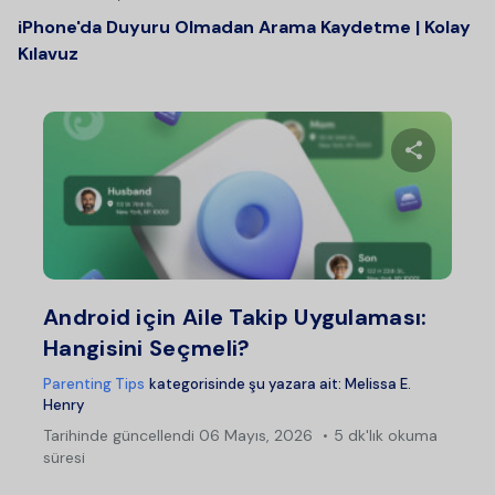
iPhone'da Duyuru Olmadan Arama Kaydetme | Kolay
Kılavuz
Bu maka
Twitter
Fac
Android için Aile Takip Uygulaması:
Hangisini Seçmeli?
Parenting Tips
kategorisinde şu yazara ait:
Melissa E.
Henry
Tarihinde güncellendi
06 Mayıs, 2026
5 dk'lık okuma
süresi