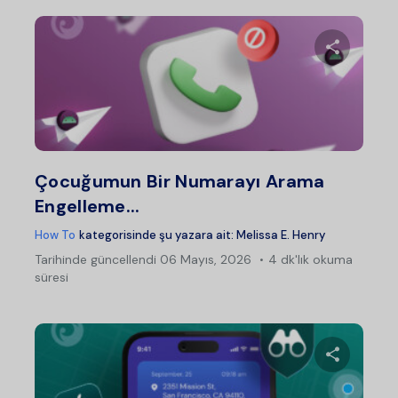
Bu maka
Twitter
Fac
Çocuğumun Bir Numarayı Arama
Engelleme...
How To
kategorisinde şu yazara ait:
Melissa E. Henry
Tarihinde güncellendi
06 Mayıs, 2026
4 dk'lık okuma
süresi
Bu maka