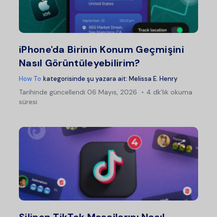
Twitter
Fac
iPhone'da Birinin Konum Geçmişini
Nasıl Görüntüleyebilirim?
How To
kategorisinde şu yazara ait:
Melissa E. Henry
Tarihinde güncellendi
06 Mayıs, 2026
4 dk'lık okuma
süresi
Bu maka
Twitter
Fac