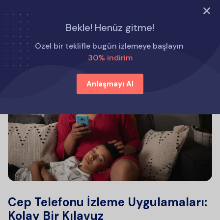
ŞİMDİ DENE
Bekle! Henüz gitme!
Özel bir teklifle bugün izlemeye başlayın
30% indirim
Anlaşmayı Al
Cep Telefonu İzleme Uygulamaları:
Kolay Bir Kılavuz