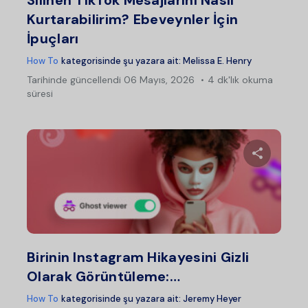
Silinen TikTok Mesajlarını Nasıl
Kurtarabilirim? Ebeveynler İçin
İpuçları
How To
kategorisinde şu yazara ait:
Melissa E. Henry
Tarihinde güncellendi
06 Mayıs, 2026
4 dk'lık okuma
süresi
Bu maka
Twitter
Fac
Birinin Instagram Hikayesini Gizli
Olarak Görüntüleme:…
How To
kategorisinde şu yazara ait:
Jeremy Heyer