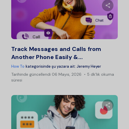
Bu maka
Twitter
Fac
Track Messages and Calls from
Another Phone Easily &…
How To
kategorisinde şu yazara ait:
Jeremy Heyer
Tarihinde güncellendi
06 Mayıs, 2026
5 dk'lık okuma
süresi
Bu maka