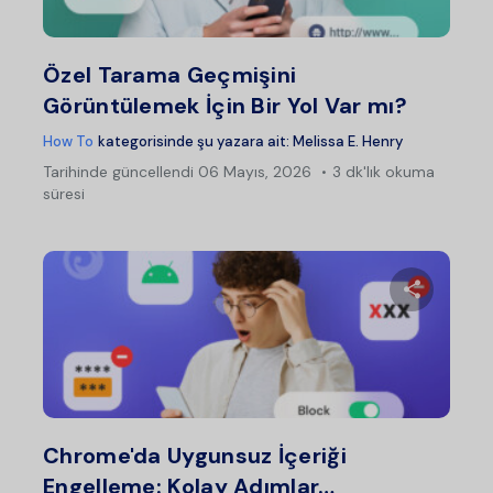
Twitter
Fac
Özel Tarama Geçmişini
Görüntülemek İçin Bir Yol Var mı?
How To
kategorisinde şu yazara ait:
Melissa E. Henry
Tarihinde güncellendi
06 Mayıs, 2026
3 dk'lık okuma
süresi
Bu maka
Twitter
Fac
Chrome'da Uygunsuz İçeriği
Engelleme: Kolay Adımlar…