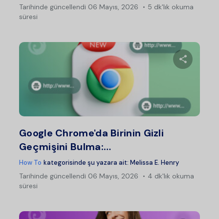
Tarihinde güncellendi
06 Mayıs, 2026
5 dk'lık okuma
süresi
Bu maka
Twitter
Fac
Google Chrome'da Birinin Gizli
Geçmişini Bulma:…
How To
kategorisinde şu yazara ait:
Melissa E. Henry
Tarihinde güncellendi
06 Mayıs, 2026
4 dk'lık okuma
süresi