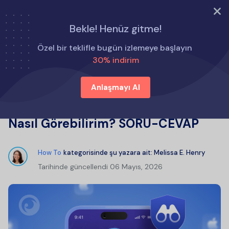
ŞİMDİ DENE
Bekle! Henüz gitme!
Ana Sayfa
Nasıl Yapılır
Özel bir teklifle bugün izlemeye başlayın
Çocuğumun Konumunu iPhone'da Nasıl Görebilirim?
30% indirim
SORU-CEVAP
Anlaşmayı Al
Çocuğumun Konumunu iPhone'da
Nasıl Görebilirim? SORU-CEVAP
How To
kategorisinde şu yazara ait:
Melissa E. Henry
Tarihinde güncellendi
06 Mayıs, 2026