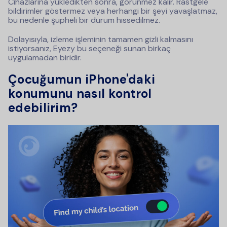
Cihazlarına yükledikten sonra, görünmez kalır. Rastgele
bildirimler göstermez veya herhangi bir şeyi yavaşlatmaz,
bu nedenle şüpheli bir durum hissedilmez.
Dolayısıyla, izleme işleminin tamamen gizli kalmasını
istiyorsanız, Eyezy bu seçeneği sunan birkaç
uygulamadan biridir.
Çocuğumun iPhone'daki
konumunu nasıl kontrol
edebilirim?