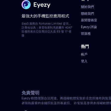
關於我們
聯絡我們
最強大的手機監控應用程式
新聞發佈室
SaaS 服務由 Fortunex Limited 提供，
Eyezy 評論
註冊地址為：賽普勒斯利馬索爾市 4047
區傑瑪索吉亞區喬治亞大道 83 號 17 號
部落格
舖
熱門
帳戶
登入
免責聲明
Eyezy 軟體僅限合法用途。將授權軟體安裝於非您所擁有
者面臨嚴重的金錢罰款及刑事處罰。 在安裝及使用本授權軟體
悉Eyezy概不承擔任何責任。.