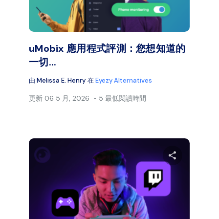
臉書
推特
臉
複製連結
uMobix 應用程式評測：您想知道的
一切...
由
Melissa E. Henry
在
Eyezy Alternatives
更新
06 5 月, 2026
5 最低閱讀時間
分享本文
分享