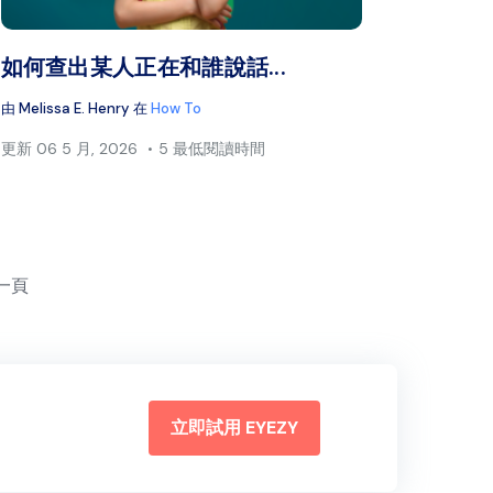
書
推特
臉書
複製連結
如何查出某人正在和誰說話...
由
Melissa E. Henry
在
How To
更新
06 5 月, 2026
5 最低閱讀時間
一頁
立即試用 EYEZY