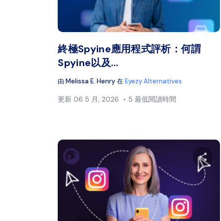
推特
終極Spyine應用程式評析：何謂
Spyine以及...
由
Melissa E. Henry
在
Eyezy Alternatives
更新
06 5 月, 2026
5 最低閱讀時間