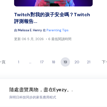
臉書
推特
臉
複製連結
Twitch對我的孩子安全嗎？Twitch
評測報告...
由
Melissa E. Henry
在
Parenting Tips
更新
06 5 月, 2026
6 最低閱讀時間
一頁
1
...
17
18
19
20
21
下
隨處盡覽萬物，盡在Eyezy。.
與明日科技同步的家長應用程式