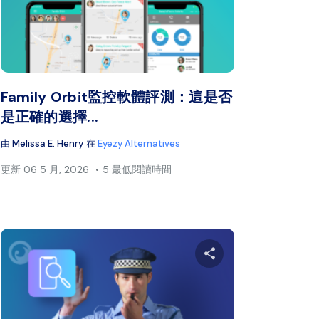
書
推特
臉書
複製連結
Family Orbit監控軟體評測：這是否
是正確的選擇...
由
Melissa E. Henry
在
Eyezy Alternatives
更新
06 5 月, 2026
5 最低閱讀時間
本文
分享本文