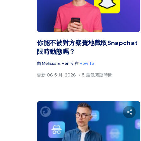
推特
你能不被對方察覺地截取Snapchat
限時動態嗎？
由
Melissa E. Henry
在
How To
更新
06 5 月, 2026
5 最低閱讀時間