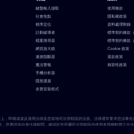
鍵盤輸入擷取
使用條款
社會焦點
隱私權政策
精準定位
資料處理附錄
計劃破壞者
標準契約條款
檔案搜尋器
標準契約條款
網頁放大鏡
Cookie 政策
連接阻斷器
退款政策
魔法警報
相容性政策
手機分析器
隱形護盾
友善安裝程式
的裝置上，即構成違反適用法律及您當地司法管轄區的法規。法律通常要求您須事
前，您應諮詢自身法律顧問，確認於您所屬司法管轄區內使用本授權軟體之合