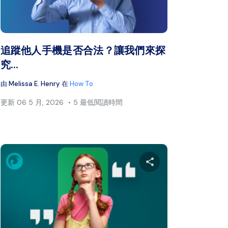
書
推特
臉書
複製連結
追蹤他人手機是否合法？讓我們來探
究...
由
Melissa E. Henry
在
How To
更新
06 5 月, 2026
5 最低閱讀時間
本文
分享本文