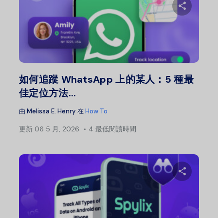
分
推特
如何追蹤 WhatsApp 上的某人：5 種最
佳定位方法...
由
Melissa E. Henry
在
How To
更新
06 5 月, 2026
4 最低閱讀時間
分