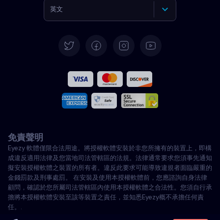
英文
德語
西班牙語
法文
義大利語
免責聲明
葡萄牙語
Eyezy 軟體僅限合法用途。將授權軟體安裝於非您所擁有的裝置上，即構
成違反適用法律及您當地司法管轄區的法規。法律通常要求您須事先通知
土耳其語
擬安裝授權軟體之裝置的所有者。違反此要求可能導致違規者面臨嚴重的
金錢罰款及刑事處罰。 在安裝及使用本授權軟體前，您應諮詢自身法律
顧問，確認於您所屬司法管轄區內使用本授權軟體之合法性。您須自行承
波蘭語
擔將本授權軟體安裝至該等裝置之責任，並知悉Eyezy概不承擔任何責
任。.