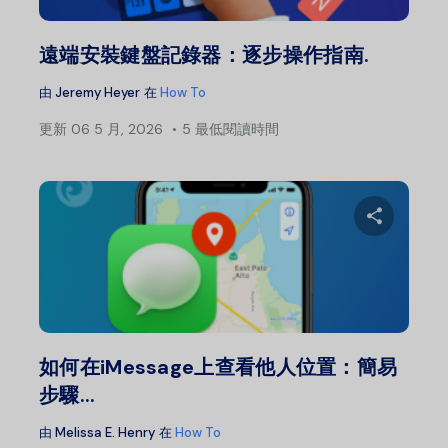
推特
遠端安裝鍵盤記錄器：逐步操作指南.
由
Jeremy Heyer
在
How To
更新
06 5 月, 2026
5 最低閱讀時間
分
推特
如何在iMessage上查看他人位置：簡易
步驟...
由
Melissa E. Henry
在
How To