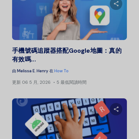
分
推特
手機號碼追蹤器搭配Google地圖：真的
有效嗎...
由
Melissa E. Henry
在
How To
更新
06 5 月, 2026
5 最低閱讀時間
分