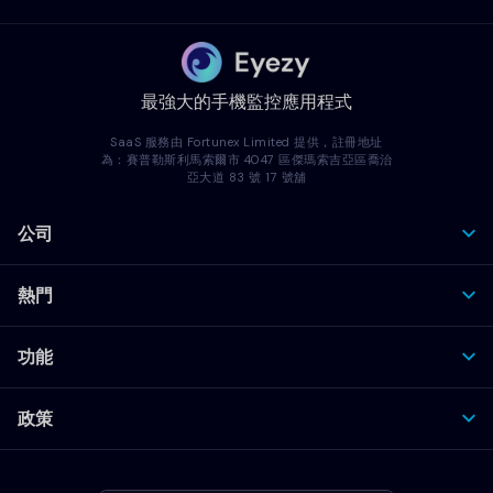
最強大的手機監控應用程式
SaaS 服務由 Fortunex Limited 提供，註冊地址
為：賽普勒斯利馬索爾市 4047 區傑瑪索吉亞區喬治
亞大道 83 號 17 號舖
公司
熱門
功能
政策