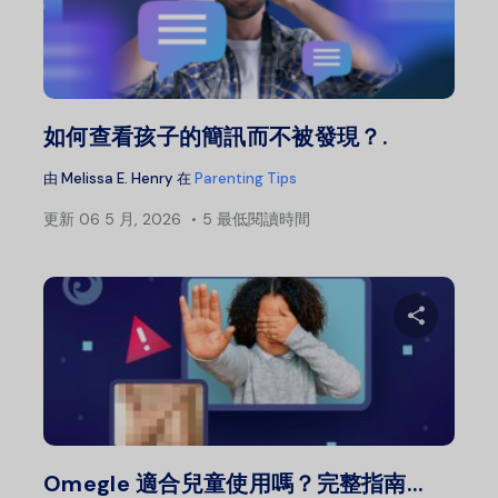
分
推特
如何查看孩子的簡訊而不被發現？.
由
Melissa E. Henry
在
Parenting Tips
更新
06 5 月, 2026
5 最低閱讀時間
分
推特
Omegle 適合兒童使用嗎？完整指南...