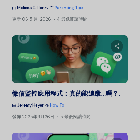
由
Melissa E. Henry
在
Parenting Tips
更新
06 5 月, 2026
4 最低閱讀時間
分
推特
微信監控應用程式：真的能追蹤...嗎？.
由
Jeremy Heyer
在
How To
發佈
2025年9月26日
5 最低閱讀時間