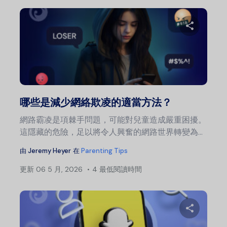
分
推特
哪些是減少網絡欺凌的適當方法？
網路霸凌是項棘手問題，可能對兒童造成嚴重困擾。
這隱藏的危險，足以將令人興奮的網路世界轉變為...
由
Jeremy Heyer
在
Parenting Tips
更新
06 5 月, 2026
4 最低閱讀時間