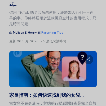
式...
你用 TikTok 嗎？若尚未使用，終將加入行列——遲
早的事。你終將屈服於這款風靡全球的應用程式，只
是時間問題...
由
Melissa E. Henry
在
Parenting Tips
更新
06 5 月, 2026
5 最低閱讀時間
分
推特
家長指南：如何快速找到我的女兒...
當女兒不在身邊時，對她的行蹤感到好奇是完全自然