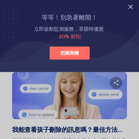
立即試用
等等！別急著離開！
首頁
育兒小貼士
立即啟動監測服務，享限時優惠
30% 折扣
育兒小貼士
把握商機
分
推特
我能查看孩子刪除的訊息嗎？最佳方法...