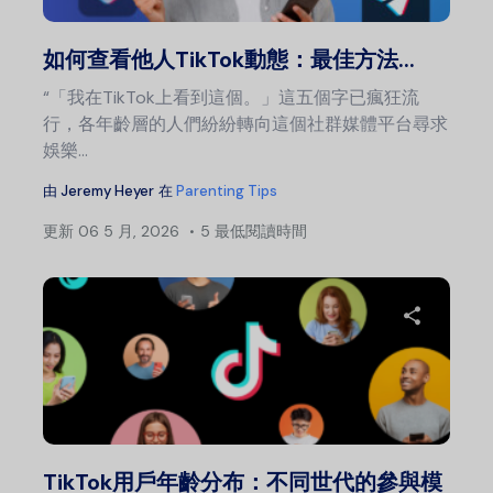
推特
如何查看他人TikTok動態：最佳方法...
“「我在TikTok上看到這個。」這五個字已瘋狂流
行，各年齡層的人們紛紛轉向這個社群媒體平台尋求
娛樂...
由
Jeremy Heyer
在
Parenting Tips
更新
06 5 月, 2026
5 最低閱讀時間
分
推特
TikTok用戶年齡分布：不同世代的參與模