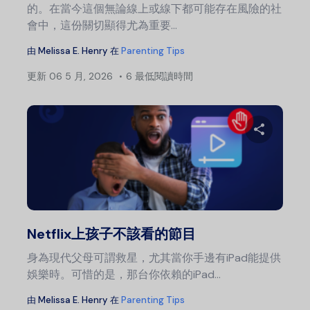
的。在當今這個無論線上或線下都可能存在風險的社
會中，這份關切顯得尤為重要...
由
Melissa E. Henry
在
Parenting Tips
更新
06 5 月, 2026
6 最低閱讀時間
文
章
導
分
覽
推特
Netflix上孩子不該看的節目
身為現代父母可謂救星，尤其當你手邊有iPad能提供
娛樂時。可惜的是，那台你依賴的iPad...
由
Melissa E. Henry
在
Parenting Tips