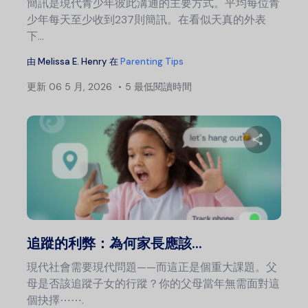
簡訊是現代青少年彼此溝通的主要方式。平均每位青
少年每天至少收到237則簡訊。在看似天真的外表
下...
由
Melissa E. Henry
在
Parenting Tips
更新
06 5 月, 2026
5 最低閱讀時間
分
推特
追蹤的利弊：為何家長應該...
現代社會需要現代問題——而這正是個重大課題。父
母是否該追蹤子女的行蹤？你的父母當年無需面對這
個抉擇⋯⋯.