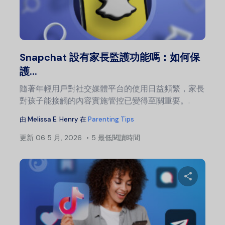
分
推特
Snapchat 設有家長監護功能嗎：如何保
護...
隨著年輕用戶對社交媒體平台的使用日益頻繁，家長
對孩子能接觸的內容實施管控已變得至關重要。.
由
Melissa E. Henry
在
Parenting Tips
更新
06 5 月, 2026
5 最低閱讀時間
分