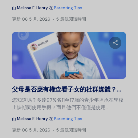
由
Melissa E. Henry
在
Parenting Tips
更新
06 5 月, 2026
5 最低閱讀時間
分
推特
父母是否應有權查看子女的社群媒體？...
您知道嗎？多達97%名11至17歲的青少年坦承在學校
上課期間使用手機？而且他們不僅僅是使用...
由
Melissa E. Henry
在
Parenting Tips
更新
06 5 月, 2026
5 最低閱讀時間