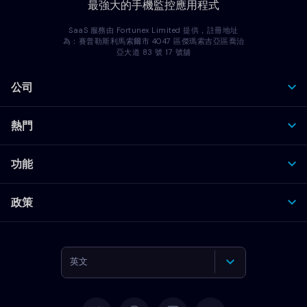
最強大的手機監控應用程式
SaaS 服務由 Fortunex Limited 提供，註冊地址
為：賽普勒斯利馬索爾市 4047 區傑瑪索吉亞區喬治
亞大道 83 號 17 號舖
公司
熱門
功能
政策
英文
德語