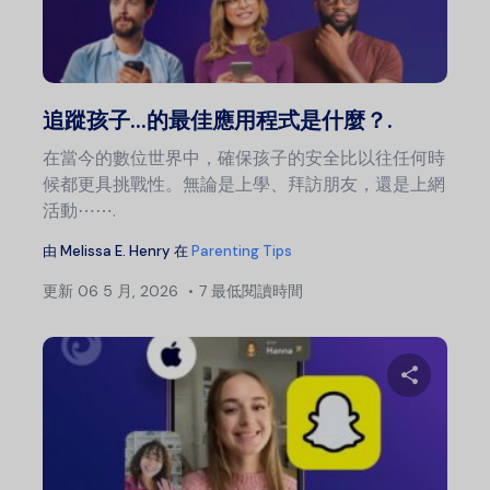
分
推特
追蹤孩子...的最佳應用程式是什麼？.
在當今的數位世界中，確保孩子的安全比以往任何時
候都更具挑戰性。無論是上學、拜訪朋友，還是上網
活動⋯⋯.
由
Melissa E. Henry
在
Parenting Tips
更新
06 5 月, 2026
7 最低閱讀時間
分