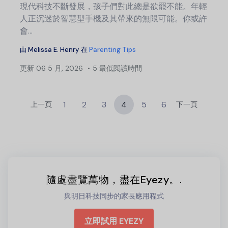
現代科技不斷發展，孩子們對此總是欲罷不能。年輕
人正沉迷於智慧型手機及其帶來的無限可能。你或許
會...
由
Melissa E. Henry
在
Parenting Tips
更新
06 5 月, 2026
5 最低閱讀時間
1
2
3
4
5
6
上一頁
下一頁
隨處盡覽萬物，盡在Eyezy。.
與明日科技同步的家長應用程式
立即試用 EYEZY