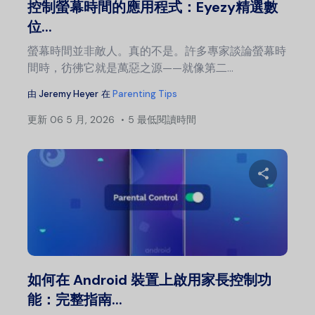
控制螢幕時間的應用程式：Eyezy精選數
位...
螢幕時間並非敵人。真的不是。許多專家談論螢幕時
間時，彷彿它就是萬惡之源——就像第二...
由
Jeremy Heyer
在
Parenting Tips
更新
06 5 月, 2026
5 最低閱讀時間
文
章
導
分
覽
推特
如何在 Android 裝置上啟用家長控制功
能：完整指南...