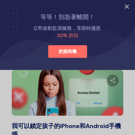
立即試用
等等！別急著離開！
首頁
育兒小貼士
立即啟動監測服務，享限時優惠
30% 折扣
育兒小貼士
把握商機
分
推特
我可以鎖定孩子的iPhone和Android手機
嗎...