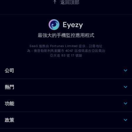
返回頂部
最強大的手機監控應用程式
SaaS 服務由 Fortunex Limited 提供，註冊地址
為：賽普勒斯利馬索爾市 4047 區傑瑪索吉亞區喬治
亞大道 83 號 17 號舖
公司
熱門
功能
政策