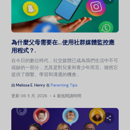
分
推特
為什麼父母需要在...使用社群媒體監控應
用程式？.
在今日的數位時代，社交媒體已成為我們生活中不可
或缺的一部分，尤其是對兒童和青少年而言。雖然它
提供了聯繫、學習和溝通的機會...
由
Melissa E. Henry
在
Parenting Tips
更新
06 5 月, 2026
4 最低閱讀時間