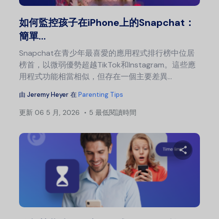
推特
如何監控孩子在iPhone上的Snapchat：
簡單...
Snapchat在青少年最喜愛的應用程式排行榜中位居
榜首，以微弱優勢超越TikTok和Instagram。這些應
用程式功能相當相似，但存在一個主要差異...
由
Jeremy Heyer
在
Parenting Tips
更新
06 5 月, 2026
5 最低閱讀時間
分
推特