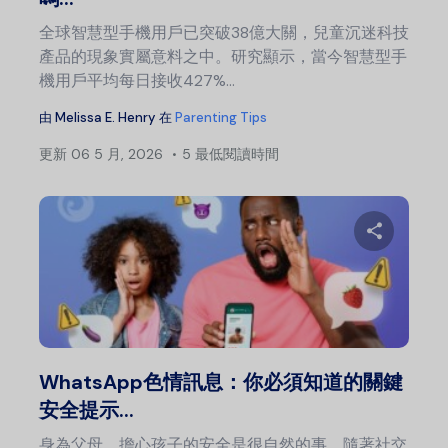
全球智慧型手機用戶已突破38億大關，兒童沉迷科技
產品的現象實屬意料之中。研究顯示，當今智慧型手
機用戶平均每日接收427%...
由
Melissa E. Henry
在
Parenting Tips
更新
06 5 月, 2026
5 最低閱讀時間
分
推特
WhatsApp色情訊息：你必須知道的關鍵
安全提示...
身為父母，擔心孩子的安全是很自然的事。隨著社交