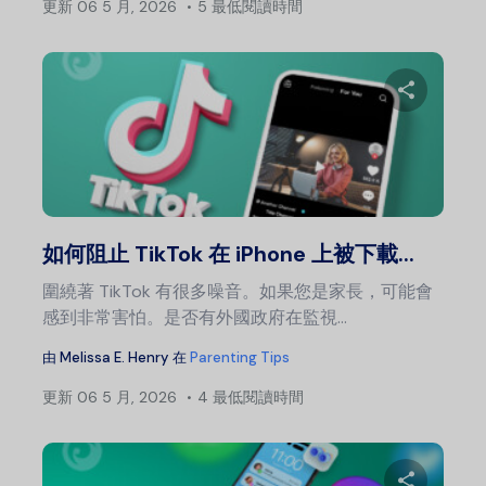
更新
06 5 月, 2026
5 最低閱讀時間
分
推特
如何阻止 TikTok 在 iPhone 上被下載...
圍繞著 TikTok 有很多噪音。如果您是家長，可能會
感到非常害怕。是否有外國政府在監視...
由
Melissa E. Henry
在
Parenting Tips
更新
06 5 月, 2026
4 最低閱讀時間