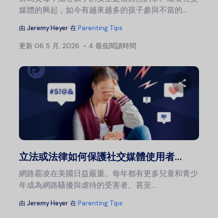
媒體的興起，如今有越來越多的孩子參與不當的...
由
Jeremy Heyer
在
Parenting Tips
更新
06 5 月, 2026
4 最低閱讀時間
分
推特
立法或法律如何保護社交媒體使用者...
網路霸凌在美國日益嚴重。每年都有更多兒童和青少
年成為網路騷擾與虐待的受害者。甚至...
由
Jeremy Heyer
在
Parenting Tips