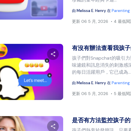
由
Melissa E. Henry
在
Parenting
推特
臉書
複製連結
更新
06 5 月, 2026
4 最低
有沒有辦法查看我孩子的Sn
孩子們對Snapchat的吸
味濾鏡和訊息消失的刺激感
分享本文
的每日活躍用戶，它已成為...
由
Melissa E. Henry
在
Parenting
更新
06 5 月, 2026
5 最低
推特
臉書
複製連結
是否有方法監控孩子的簡
孩子們熱衷於發簡訊。只要