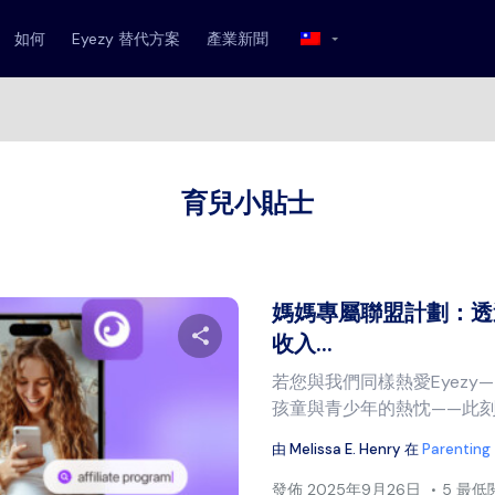
如何
Eyezy 替代方案
產業新聞
育兒小貼士
媽媽專屬聯盟計劃：透過
收入...
若您與我們同樣熱愛Eyezy
分享本文
孩童與青少年的熱忱——此刻正
由
Melissa E. Henry
在
Parenting
推特
臉書
複製連結
發佈
2025年9月26日
5 最