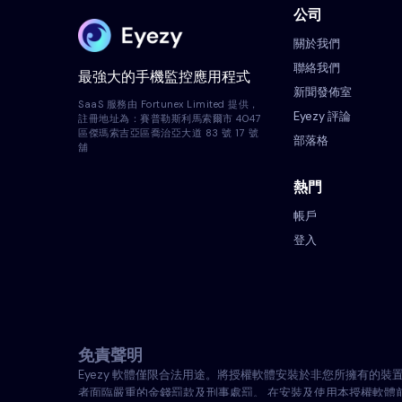
公司
關於我們
聯絡我們
最強大的手機監控應用程式
新聞發佈室
SaaS 服務由 Fortunex Limited 提供，
Eyezy 評論
註冊地址為：賽普勒斯利馬索爾市 4047
區傑瑪索吉亞區喬治亞大道 83 號 17 號
部落格
舖
熱門
帳戶
登入
免責聲明
Eyezy 軟體僅限合法用途。將授權軟體安裝於非您所擁有
者面臨嚴重的金錢罰款及刑事處罰。 在安裝及使用本授權軟體