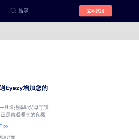
搜尋
立即試用
Eyezy增加您的
——且懷抱協助父母守護
是傳遞理念的良機...
 Tips
低閱讀時間