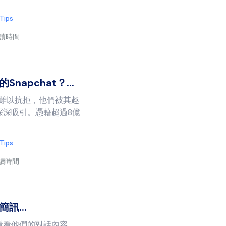
 Tips
閱讀時間
apchat？...
引力難以抗拒，他們被其趣
深深吸引。憑藉超過8億
 Tips
閱讀時間
訊...
看看他們的對話內容，