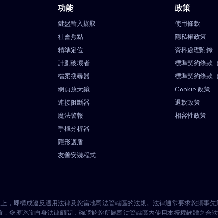
功能
政策
鍵盤輸入擷取
使用條款
社會焦點
隱私權政策
精準定位
資料處理附錄
計劃破壞者
標準契約條款
檔案搜尋器
標準契約條款
網頁放大鏡
Cookie 政策
連接阻斷器
退款政策
魔法警報
相容性政策
手機分析器
隱形護盾
友善安裝程式
的裝置上，即構成違反適用法律及您當地司法管轄區的法規。法律通常要求您須事
前，您應諮詢自身法律顧問，確認於您所屬司法管轄區內使用本授權軟體之合