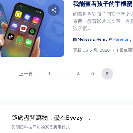
我能查看孩子的手機螢
網路世界對孩子們安全嗎？
東西：教育影片與文章、有
分享本文
孩子們...
由
Melissa E. Henry
在
Parenting
更新
06 5 月, 2026
4 最低
推特
臉書
複製連結
上一頁
1
...
4
5
6
隨處盡覽萬物，盡在Eyezy。.
與明日科技同步的家長應用程式