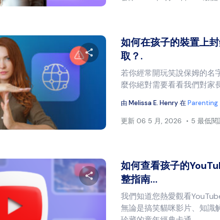
如何在孩子的裝置上封
取？.
若你經常開玩笑說保姆的名字是i
分享本文
麼你絕對需要看看我們對家長
由
Melissa E. Henry
在
Parenting
推特
臉書
複製連結
更新
06 5 月, 2026
5 最低
如何查看孩子的YouT
整指南...
我們知道您熱愛觀看YouTu
分享本文
無論是搞笑貓咪影片、知識
珍藏的童年經典卡通...