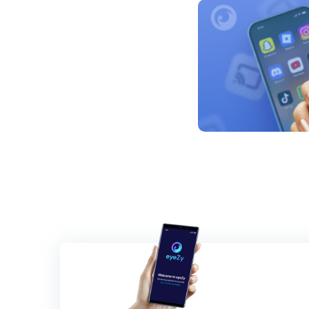
文
章
導
覽