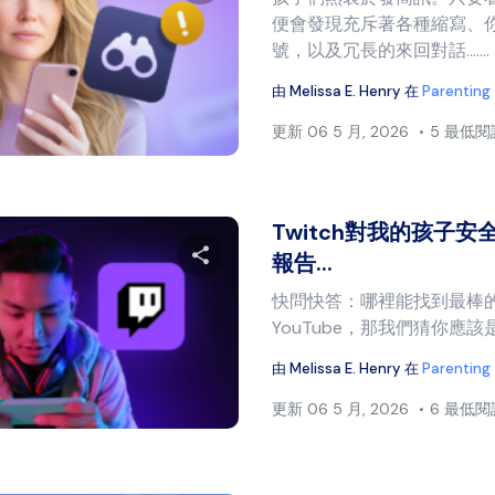
便會發現充斥著各種縮寫、
分享本文
號，以及冗長的來回對話…….
由
Melissa E. Henry
在
Parenting
更新
06 5 月, 2026
5 最低
推特
臉書
複製連結
Twitch對我的孩子安全
報告...
快問快答：哪裡能找到最棒
分享本文
YouTube，那我們猜你應該
由
Melissa E. Henry
在
Parenting
推特
臉書
複製連結
更新
06 5 月, 2026
6 最低