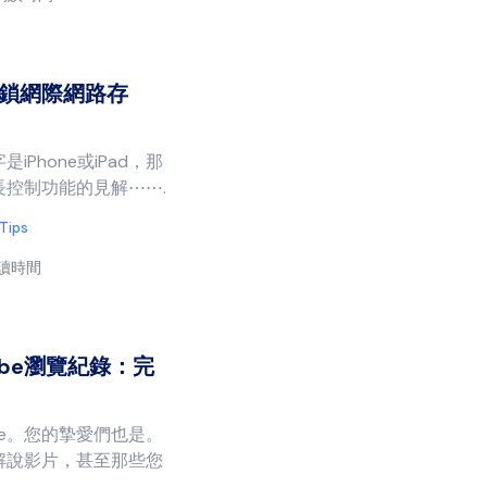
鎖網際網路存
Phone或iPad，那
控制功能的見解⋯⋯.
 Tips
閱讀時間
ube瀏覽紀錄：完
be。您的摯愛們也是。
解說影片，甚至那些您