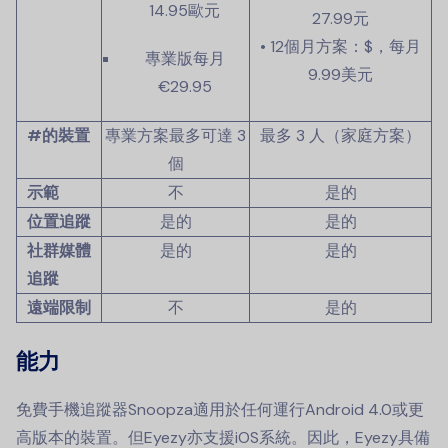
14.95歐元
27.99元
• 12個月方案：$，每月
專業版每月
9.99美元
€29.95
#的裝置
專業方案最多可達 3
最多 3 人（家庭方案）
個
示範
不
是的
位置追蹤
是的
是的
社群媒體
是的
是的
追蹤
遠端限制
不
是的
能力
免費手機追蹤器Snoopza適用於任何運行Android 4.0或更
高版本的裝置。但Eyezy亦支援iOS系統。因此，Eyezy具備