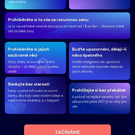
vaše rodina
Prohlédněte si to vše za rozumnou cenu
Je to neuvěřitelně cenově dostupné za méně než 1 $ za den – dokonce méně
než za šálek kávy
Prohlédněte si jejich
Buďte upozorněni, dělají-li
soukromé věci
něco špatného
Texty, chaty na sociálních sítích,
Umělá inteligence vás upozorní,
obrázky – ať dělají cokoli, budete
takže nemusíte neustále sledovat
vědět
jejich aktivitu
Sledujte bez starostí
Prohlížejte si bez překážek
Eyezy využívá šifrování na úrovni
banky, aby byly vaše osobní údaje a
A pokud na nějaké narazíte, náš tým
vaše rodina chráněny a v bezpečí
zákaznické péče 24/7 je tu vždy pro
vás
ZAČÍNÁME