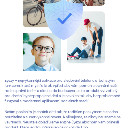
Eyezy – nejvýkonnější aplikace pro sledování telefonu s bohatými
funkcemi, která myslí o krok vpřed, aby vám pomohla ochránit vaši
rodinu právě teď – a dlouho do budoucna. Je to produkt vytvořený
pro dnešní hyperpropojené děti a je navržen tak, aby bezproblémově
fungoval s moderními aplikacemi sociálních médií.
Naším posláním je chránit děti tak, že rodičům poskytneme snadno
použitelné a supervýkonné řešení. A slibujeme, že nikdy neusneme na
vavřínech. Neustále dolaďujeme engine Eyezy, abychom vám přinesli
produkt, který je vždy připraven na cokoli dalšího.