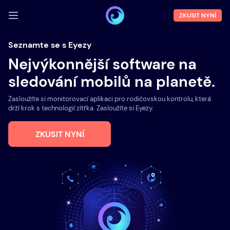
ZKUSIT NYNÍ
PŘIHLÁSIT SE
Seznamte se s Eyezy
Nejvýkonnější software na
Ukázka
sledování mobilů na planetě.
Funkce
Zasloužíte si monitorovací aplikaci pro rodičovskou kontrolu, která
O nás
drží krok s technologií zítřka. Zasloužíte si Eyezy.
Blog
ZKUSIT NYNÍ