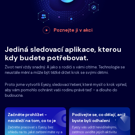
Poznejte ji v akci
Jediná sledovací aplikace, kterou
kdy budete potřebovat.
Život není vždy snadný. A jako s rodiči s vámi cítíme. Technologie se
neustále mění a může být těžké držet krok se svými dětmi.
Proto jsme vytvořili Eyezy, sledovací řešení, které myslí o krok vpřed,
aby vám pomohlo ochránit vaši rodinu právě teď – a dlouho do
budoucna.
Začněte prohlížet -
Podívejte se, co dělají, aniž
nezáleží na tom, co to je
byste byli odhaleni
Začněte pracovat s Eyezy, bez
Eyezy vás udrží neviditelnými,
ohledu na to, jaké zařízení máte vy a
zatímco uvidíte jejich aktivitu