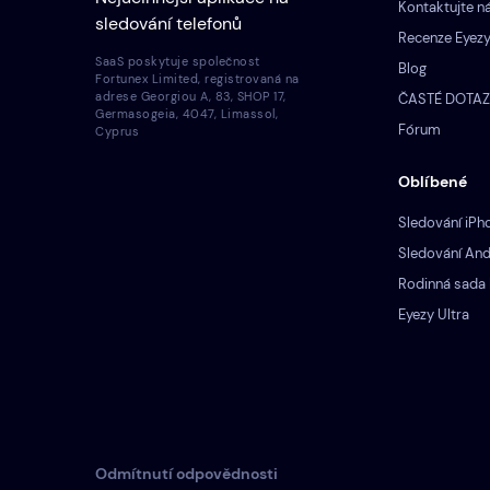
Kontaktujte n
sledování telefonů
Recenze Eyez
SaaS poskytuje společnost
Blog
Fortunex Limited, registrovaná na
adrese Georgiou A, 83, SHOP 17,
ČASTÉ DOTA
Germasogeia, 4047, Limassol,
Fórum
Cyprus
Oblíbené
Sledování iPh
Sledování And
Rodinná sada 
Eyezy Ultra
Odmítnutí odpovědnosti