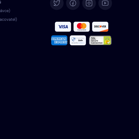
ů
Deutsch
rávce)
racovatel)
Español
Français
Italiano
Português
Türkçe
Polski
Română
Nederlands