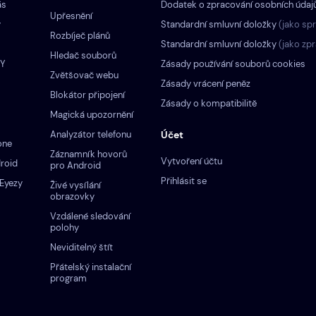
ás
Dodatek o zpracování osobních údaj
Upřesnění
y
Standardní smluvní doložky
(jako sp
Rozbíječ plánů
Standardní smluvní doložky
(jako zp
Hledač souborů
ZY
Zásady používání souborů cookies
Zvětšovač webu
Zásady vrácení peněz
Blokátor připojení
Zásady o kompatibilitě
Magická upozornění
Analyzátor telefonu
Účet
one
Záznamník hovorů
Vytvoření účtu
roid
pro Android
Přihlásit se
Eyezy
Živé vysílání
obrazovky
Vzdálené sledování
polohy
Neviditelný štít
Přátelský instalační
program