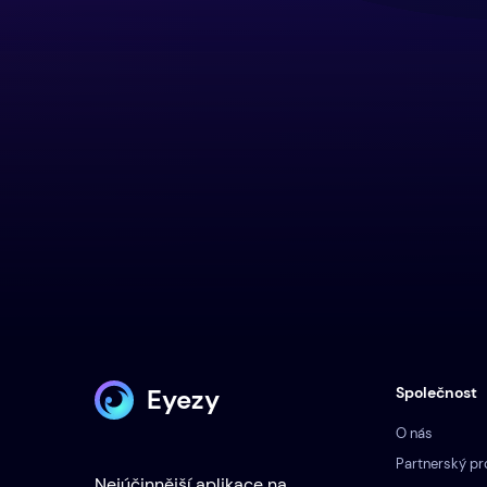
Eyezy
Společnost
O nás
Partnerský p
Nejúčinnější aplikace na