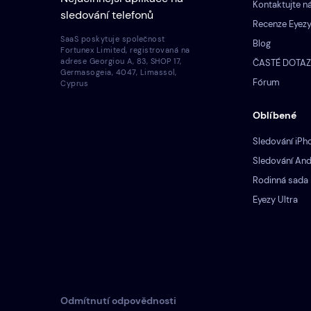
Kontaktujte n
sledování telefonů
Recenze Eyez
SaaS poskytuje společnost
Blog
Fortunex Limited, registrovaná na
adrese Georgiou A, 83, SHOP 17,
ČASTÉ DOTA
Germasogeia, 4047, Limassol,
Fórum
Cyprus
Oblíbené
Sledování iPh
Sledování And
Rodinná sada 
Eyezy Ultra
Odmítnutí odpovědnosti