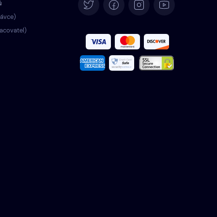
ů
Deutsch
rávce)
racovatel)
Español
Français
Italiano
Português
Türkçe
Polski
Română
Nederlands