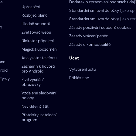
ás
Dodatek o zpracování osobních údaj
Upřesnění
y
Standardní smluvní doložky
(jako sp
Rozbíječ plánů
Standardní smluvní doložky
(jako zp
Hledač souborů
ZY
Zásady používání souborů cookies
Zvětšovač webu
Zásady vrácení peněz
Blokátor připojení
Zásady o kompatibilitě
Magická upozornění
Analyzátor telefonu
Účet
one
Záznamník hovorů
Vytvoření účtu
roid
pro Android
Přihlásit se
Eyezy
Živé vysílání
obrazovky
Vzdálené sledování
polohy
Neviditelný štít
Přátelský instalační
program