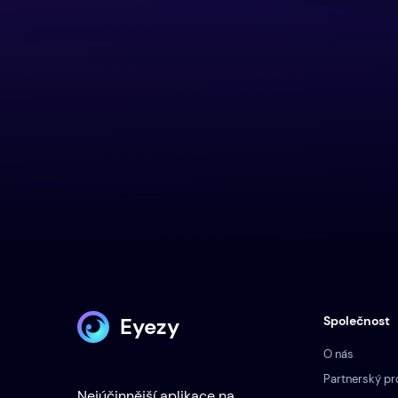
Eyezy
Společnost
O nás
Partnerský p
Nejúčinnější aplikace na