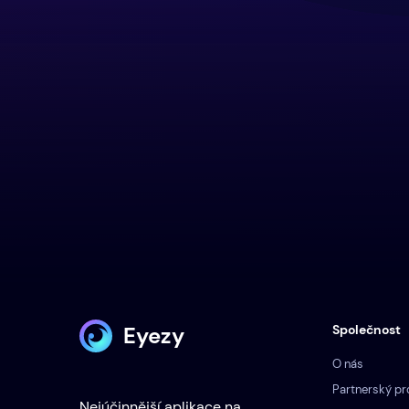
Eyezy
Společnost
O nás
Partnerský p
Nejúčinnější aplikace na