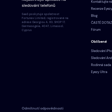
Kontaktujte n
sledování telefonů
Recenze Eyez
SaaS poskytuje společnost
Blog
Fortunex Limited, registrovaná na
adrese Georgiou A, 83, SHOP 17,
ČASTÉ DOTA
Germasogeia, 4047, Limassol,
Fórum
Cyprus
Oblíbené
Sledování iPh
Sledování And
Rodinná sada 
Eyezy Ultra
Odmítnutí odpovědnosti