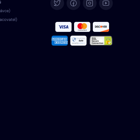
ů
Deutsch
rávce)
racovatel)
Español
Français
Italiano
Português
Türkçe
Polski
Română
Nederlands