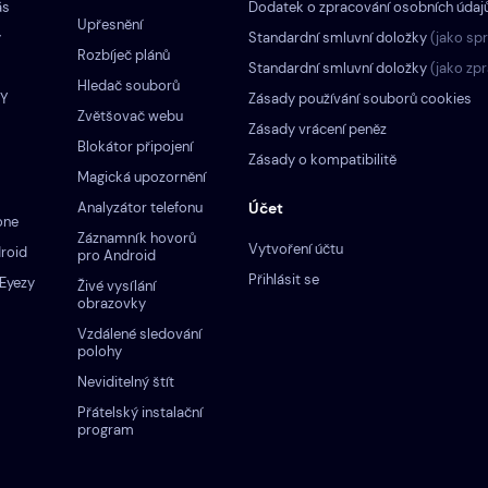
ás
Dodatek o zpracování osobních údaj
Upřesnění
y
Standardní smluvní doložky
(jako sp
Rozbíječ plánů
Standardní smluvní doložky
(jako zp
Hledač souborů
ZY
Zásady používání souborů cookies
Zvětšovač webu
Zásady vrácení peněz
Blokátor připojení
Zásady o kompatibilitě
Magická upozornění
Analyzátor telefonu
Účet
one
Záznamník hovorů
Vytvoření účtu
roid
pro Android
Přihlásit se
Eyezy
Živé vysílání
obrazovky
Vzdálené sledování
polohy
Neviditelný štít
Přátelský instalační
program