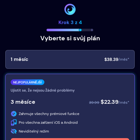
Krok 3 z 4
Vyberte si svůj plán
1
měsíc
$38.39
/měs*
NEJPOPULÁRNĚJŠÍ
Ujistit se, že nejsou žádné problémy
3
měsíce
$22.39
39.99
/měs*
Zahrnuje všechny prémiové funkce
Pro všechna zařízení iOS a Android
Neviditelný režim