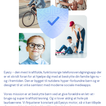
Eyezy - den mest kraftfulde, funktionsrige telefonovervågningsapp der
er et skridt foran for at hjælpe dig med at beskytte din familie lige nu -
og i fremtiden. Den er bygget til nutidens hyper-forbundne børn og er
designet til at virke sømløst med moderne sociale medieapps.
Vores mission er at beskytte børn ved at give forældre en let-at-
bruge og super kraftfuld løsning. Og vi lover aldrig at hvile på
laurbærrene. Vi finjusterer konstant på Eyezys motor, så vi kan tilbyde