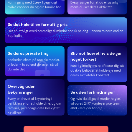
Kom i gang med Eyezy, ligegyldigt
Eyezy sørger for at du er usynlig
hvilke enheder du og din familie har
mens du ser deres aktivitet
Se det hele til en fornuftig pris
Det er utroligt overkommeligt til mindre end $1 pr. dag - endnu mindre end en
kop kaffe
Se deres private ting
Bliv notificeret hvis de gør
noget forkert
Beskeder, chats på sociale medier,
billeder - hvad end de laver, så vil
Kunstig intelligens notificerer dig, så
du vide det
du ikke behøver at holde øje med
deres aktiviteter konstant
Overvåg uden
bekymringer
Se uden forhindringer
Eyezy er drevet af kryptering i
Og hvis du alligevel møder nogen,
bankklasse for at holde dine, og din
vil vores 24/7 kundeservice team
families, personlige data beskyttet
altid være der for dig
og sikret