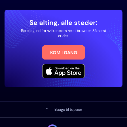
Se alting, alle steder:
Bare log ind fra hvilken som helst browser. Så nemt
er det.
KOM I GANG
Tilbage til toppen