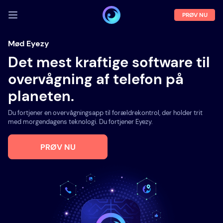
PRØV NU
LOG IND
Mød Eyezy
Det mest kraftige software til
Demo
overvågning af telefon på
Funktioner
planeten.
Om os
Du fortjener en overvågningsapp til forældrekontrol, der holder trit
Blog
med morgendagens teknologi. Du fortjener Eyezy.
PRØV NU