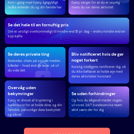
Kom i gang med Eyezy, ligegyldigt
Eyezy sørger for at du er usynlig
hvilke enheder du og din familie har
mens du ser deres aktivitet
Se det hele til en fornuftig pris
Det er utroligt overkommeligt til mindre end $1 pr. dag - endnu mindre end en
kop kaffe
Se deres private ting
Bliv notificeret hvis de gør
noget forkert
Beskeder, chats på sociale medier,
billeder - hvad end de laver, så vil
Kunstig intelligens notificerer dig, så
du vide det
du ikke behøver at holde øje med
deres aktiviteter konstant
Overvåg uden
bekymringer
Se uden forhindringer
Eyezy er drevet af kryptering i
Og hvis du alligevel møder nogen,
bankklasse for at holde dine, og din
vil vores 24/7 kundeservice team
families, personlige data beskyttet
altid være der for dig
og sikret