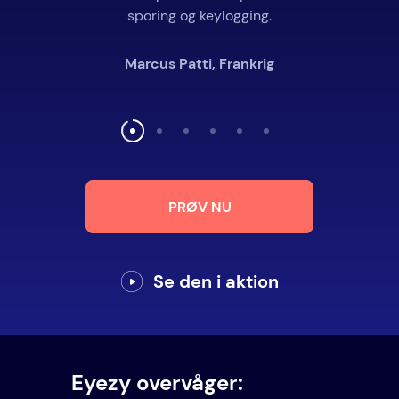
sporing og keylogging.
tjekkede ud.
Marcus Patti, Frankrig
Tony Stevenson, USA
PRØV NU
Se den i aktion
Eyezy overvåger: