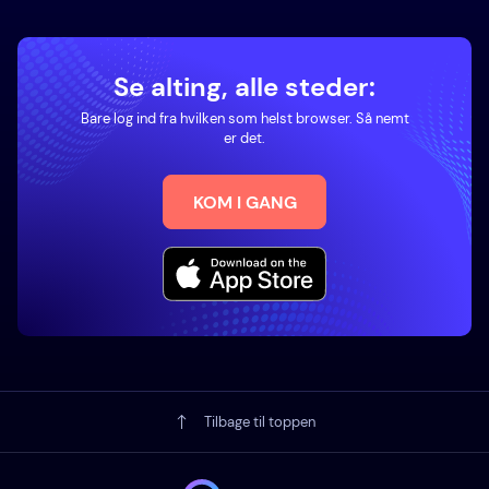
Se alting, alle steder:
Bare log ind fra hvilken som helst browser. Så nemt
er det.
KOM I GANG
Tilbage til toppen