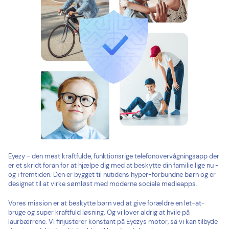
Eyezy - den mest kraftfulde, funktionsrige telefonovervågningsapp der
er et skridt foran for at hjælpe dig med at beskytte din familie lige nu -
og i fremtiden. Den er bygget til nutidens hyper-forbundne børn og er
designet til at virke sømløst med moderne sociale medieapps.
Vores mission er at beskytte børn ved at give forældre en let-at-
bruge og super kraftfuld løsning. Og vi lover aldrig at hvile på
laurbærrene. Vi finjusterer konstant på Eyezys motor, så vi kan tilbyde