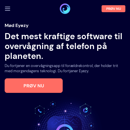
PRØV NU
LOG IND
Mød Eyezy
Det mest kraftige software til
Demo
overvågning af telefon på
Funktioner
planeten.
Om os
Du fortjener en overvågningsapp til forældrekontrol, der holder trit
Blog
med morgendagens teknologi. Du fortjener Eyezy.
PRØV NU