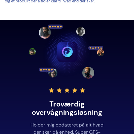
dig et produkt der altid er klar til hvad end der sker.
Lader dig faktisk se
Troværdig
overvågningsløsning
alting
Eyezy er virkelig alsidig og tilbyder
Holder mig opdateret på alt hvad
der sker på enhed. Super GPS-
mere end de andre apps jeg