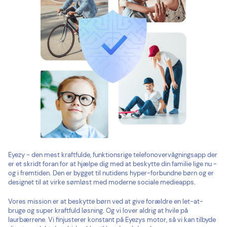
Eyezy - den mest kraftfulde, funktionsrige telefonovervågningsapp der
er et skridt foran for at hjælpe dig med at beskytte din familie lige nu -
og i fremtiden. Den er bygget til nutidens hyper-forbundne børn og er
designet til at virke sømløst med moderne sociale medieapps.
Vores mission er at beskytte børn ved at give forældre en let-at-
bruge og super kraftfuld løsning. Og vi lover aldrig at hvile på
laurbærrene. Vi finjusterer konstant på Eyezys motor, så vi kan tilbyde