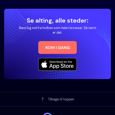
Se alting, alle steder:
Bare log ind fra hvilken som helst browser. Så nemt
er det.
KOM I GANG
Tilbage til toppen