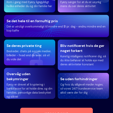
Kom i gang med Eyezy, ligegyldigt
Eyezy sørger for at du er usynlig
hvilke enheder du og din familie har
mens du ser deres aktivitet
Se det hele til en fornuftig pris
Det er utroligt overkommeligt til mindre end $1 pr. dag - endnu mindre end en
kop kaffe
Se deres private ting
Bliv notificeret hvis de gør
noget forkert
Beskeder, chats på sociale medier,
billeder - hvad end de laver, så vil
Kunstig intelligens notificerer dig, så
du vide det
du ikke behøver at holde øje med
deres aktiviteter konstant
Overvåg uden
bekymringer
Se uden forhindringer
Eyezy er drevet af kryptering i
Og hvis du alligevel møder nogen,
bankklasse for at holde dine, og din
vil vores 24/7 kundeservice team
families, personlige data beskyttet
altid være der for dig
og sikret