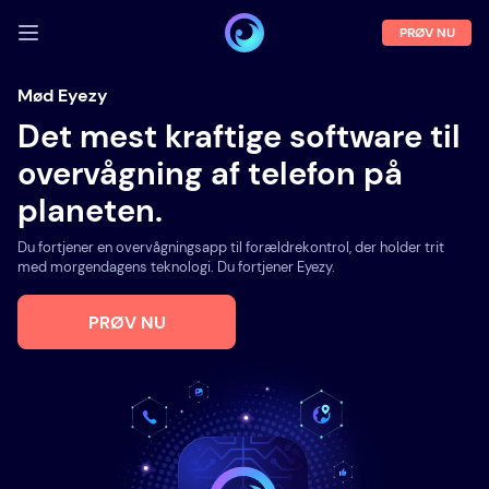
PRØV NU
LOG IND
Mød Eyezy
Det mest kraftige software til
Demo
overvågning af telefon på
Funktioner
planeten.
Om os
Du fortjener en overvågningsapp til forældrekontrol, der holder trit
Blog
med morgendagens teknologi. Du fortjener Eyezy.
PRØV NU