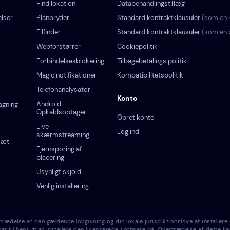
Find lokation
Databehandlingstillæg
lser
Planbryder
Standard kontraktklausuler
(som en k
Filfinder
Standard kontraktklausuler
(som en 
Webforstørrer
Cookiepolitik
Forbindelsesblokering
Tilbagebetalings politik
Magic notifikationer
Kompatibilitetspolitik
Telefonanalysator
Konto
Android
ågning
Opkaldsoptager
Opret konto
Live
Log ind
skærmstreaming
sæt
Fjernsporing af
placering
Usynligt skjold
Venlig installering
else af den gældende lovgivning og din lokale jurisdiktionslove at installere 
r til hensigt at installere den licenserede software på. Overtrædelse af dette ka