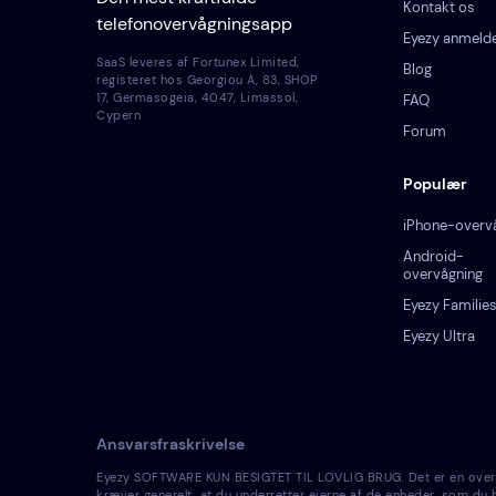
Kontakt os
telefonovervågningsapp
Eyezy anmelde
SaaS leveres af Fortunex Limited,
Blog
registeret hos Georgiou A, 83, SHOP
17, Germasogeia, 4047, Limassol,
FAQ
Cypern
Forum
Populær
iPhone-overv
Android-
overvågning
Eyezy Familie
Eyezy Ultra
Ansvarsfraskrivelse
Eyezy SOFTWARE KUN BESIGTET TIL LOVLIG BRUG. Det er en overtræd
kræver generelt, at du underretter ejerne af de enheder, som du ha