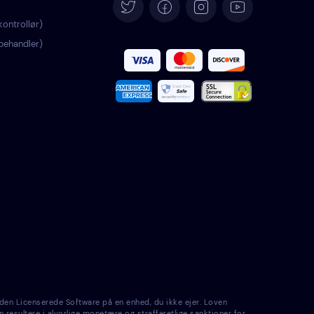
Deutsch
ontrollør)
behandler)
Español
Français
Italiano
Português
Türkçe
Polski
Română
den Licenserede Software på en enhed, du ikke ejer. Loven
Nederlands
n resultere i alvorlige monetære og strafferetlige sanktioner for