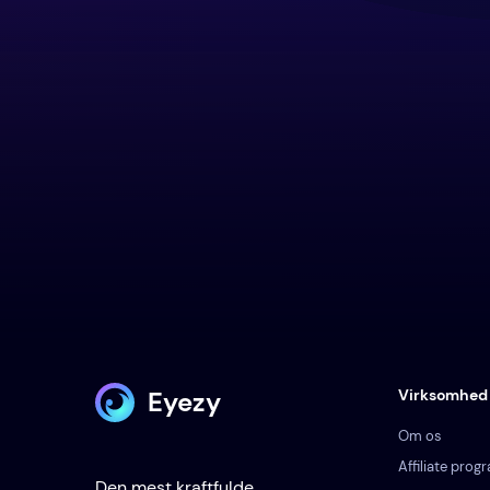
Eyezy
Virksomhed
Om os
Affiliate prog
Den mest kraftfulde