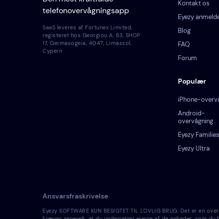
Kontakt os
telefonovervågningsapp
Eyezy anmelde
SaaS leveres af Fortunex Limited,
Blog
registeret hos Georgiou A, 83, SHOP
17, Germasogeia, 4047, Limassol,
FAQ
Cypern
Forum
Populær
iPhone-overv
Android-
overvågning
Eyezy Familie
Eyezy Ultra
Ansvarsfraskrivelse
Eyezy SOFTWARE KUN BESIGTET TIL LOVLIG BRUG. Det er en overtræd
kræver generelt, at du underretter ejerne af de enheder, som du ha