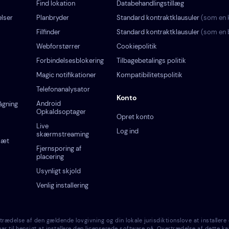
Find lokation
Databehandlingstillæg
lser
Planbryder
Standard kontraktklausuler
(som en k
Filfinder
Standard kontraktklausuler
(som en 
Webforstørrer
Cookiepolitik
Forbindelsesblokering
Tilbagebetalings politik
Magic notifikationer
Kompatibilitetspolitik
Telefonanalysator
Konto
Android
ågning
Opkaldsoptager
Opret konto
Live
Log ind
skærmstreaming
sæt
Fjernsporing af
placering
Usynligt skjold
Venlig installering
else af den gældende lovgivning og din lokale jurisdiktionslove at installere 
r til hensigt at installere den licenserede software på. Overtrædelse af dette ka