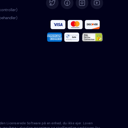
Deutsch
ontrollør)
behandler)
Español
Français
Italiano
Português
Türkçe
Polski
Română
den Licenserede Software på en enhed, du ikke ejer. Loven
Nederlands
n resultere i alvorlige monetære og strafferetlige sanktioner for