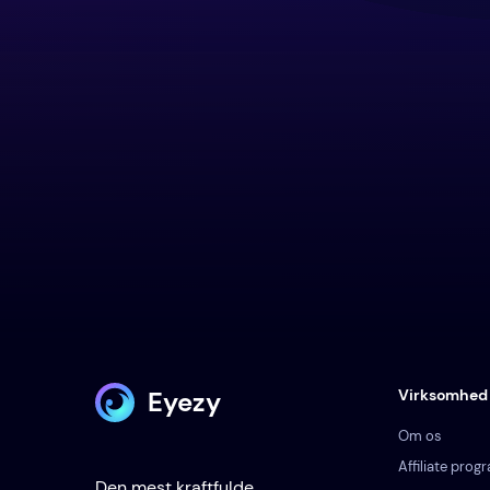
Eyezy
Virksomhed
Om os
Affiliate prog
Den mest kraftfulde