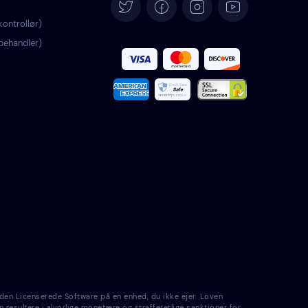
Deutsch
ontrollør)
behandler)
Español
Français
Italiano
Português
Türkçe
Polski
Română
den Licenserede Software på en enhed, du ikke ejer. Loven
Nederlands
n resultere i alvorlige monetære og strafferetlige sanktioner for