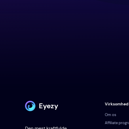
Eyezy
Virksomhed
Om os
Affiliate prog
Den mest kraftfulde