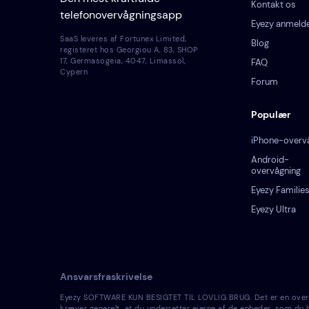
Kontakt os
telefonovervågningsapp
Eyezy anmelde
SaaS leveres af Fortunex Limited,
Blog
registeret hos Georgiou A, 83, SHOP
17, Germasogeia, 4047, Limassol,
FAQ
Cypern
Forum
Populær
iPhone-overv
Android-
overvågning
Eyezy Familie
Eyezy Ultra
Ansvarsfraskrivelse
Eyezy SOFTWARE KUN BESIGTET TIL LOVLIG BRUG. Det er en overtræd
kræver generelt, at du underretter ejerne af de enheder, som du ha