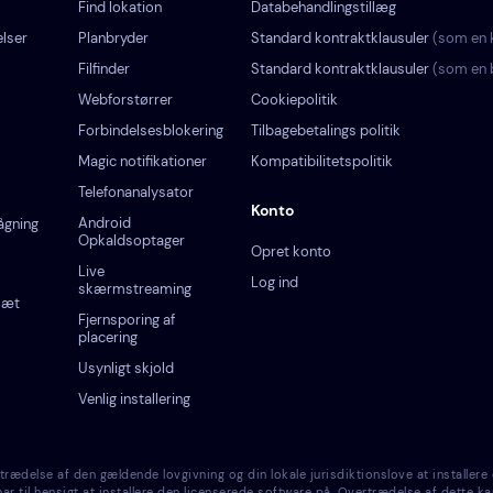
Find lokation
Databehandlingstillæg
lser
Planbryder
Standard kontraktklausuler
(som en k
Filfinder
Standard kontraktklausuler
(som en 
Webforstørrer
Cookiepolitik
Forbindelsesblokering
Tilbagebetalings politik
Magic notifikationer
Kompatibilitetspolitik
Telefonanalysator
Konto
Android
ågning
Opkaldsoptager
Opret konto
Live
Log ind
skærmstreaming
sæt
Fjernsporing af
placering
Usynligt skjold
Venlig installering
else af den gældende lovgivning og din lokale jurisdiktionslove at installere 
r til hensigt at installere den licenserede software på. Overtrædelse af dette ka