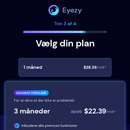
Eyezy
Trin 3 af 4
Vælg din plan
1
måned
$38.39
/mdr*
DEN MEST POPULÆRE
For at sikre at der ikke er problemer
3
måneder
$22.39
39.99
/mdr*
Inkluderer alle premium funktioner