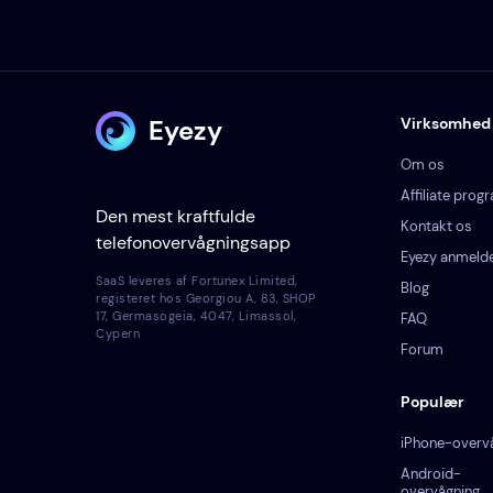
Eyezy
Virksomhed
Om os
Affiliate prog
Den mest kraftfulde
Kontakt os
telefonovervågningsapp
Eyezy anmelde
SaaS leveres af Fortunex Limited,
Blog
registeret hos Georgiou A, 83, SHOP
17, Germasogeia, 4047, Limassol,
FAQ
Cypern
Forum
Populær
iPhone-overv
Android-
overvågning