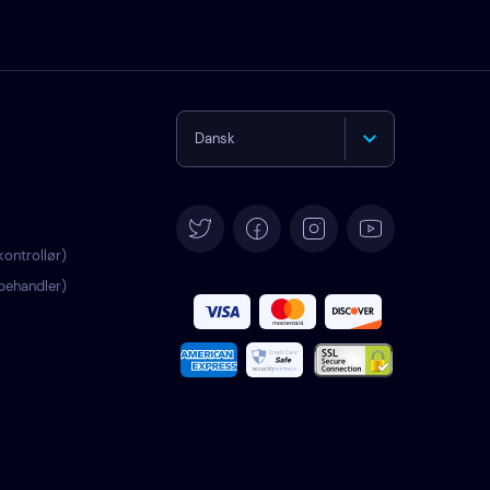
Dansk
English
Deutsch
ontrollør)
behandler)
Español
Français
Italiano
Português