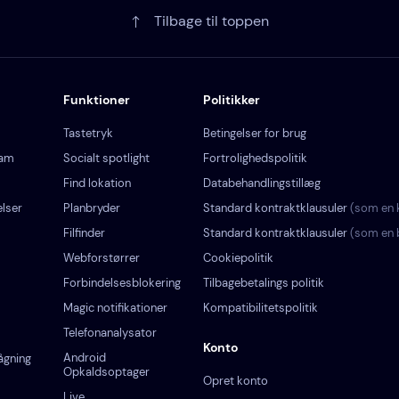
Tilbage til toppen
Funktioner
Politikker
Tastetryk
Betingelser for brug
ram
Socialt spotlight
Fortrolighedspolitik
Find lokation
Databehandlingstillæg
lser
Planbryder
Standard kontraktklausuler
(som en k
Filfinder
Standard kontraktklausuler
(som en 
Webforstørrer
Cookiepolitik
Forbindelsesblokering
Tilbagebetalings politik
Magic notifikationer
Kompatibilitetspolitik
Telefonanalysator
Konto
Android
ågning
Opkaldsoptager
Opret konto
Live