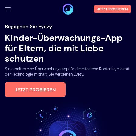
JETZT PROBIEREN
ANMELDEN
Begegnen Sie Eyezy
Kinder-Überwachungs-App
Demo
für Eltern, die mit Liebe
Funktionen
schützen
Über uns
Sie erhalten eine Überwachungsapp für die elterliche Kontrolle, die mit
Blog
der Technologie mithält. Sie verdienen Eyezy.
JETZT PROBIEREN