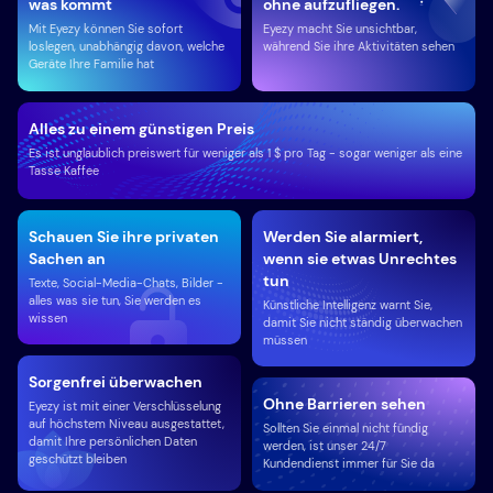
was kommt
ohne aufzufliegen.
Mit Eyezy können Sie sofort
Eyezy macht Sie unsichtbar,
loslegen, unabhängig davon, welche
während Sie ihre Aktivitäten sehen
Geräte Ihre Familie hat
Alles zu einem günstigen Preis
Es ist unglaublich preiswert für weniger als 1 $ pro Tag - sogar weniger als eine
Tasse Kaffee
Schauen Sie ihre privaten
Werden Sie alarmiert,
Sachen an
wenn sie etwas Unrechtes
tun
Texte, Social-Media-Chats, Bilder -
alles was sie tun, Sie werden es
Künstliche Intelligenz warnt Sie,
wissen
damit Sie nicht ständig überwachen
müssen
Sorgenfrei überwachen
Ohne Barrieren sehen
Eyezy ist mit einer Verschlüsselung
auf höchstem Niveau ausgestattet,
Sollten Sie einmal nicht fündig
damit Ihre persönlichen Daten
werden, ist unser 24/7
geschützt bleiben
Kundendienst immer für Sie da