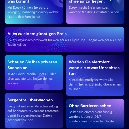
was kommt
ohne aufzufliegen.
Mit Eyezy können Sie sofort
Eyezy macht Sie unsichtbar,
loslegen, unabhängig davon, welche
während Sie ihre Aktivitäten sehen
Geräte Ihre Familie hat
Alles zu einem günstigen Preis
Es ist unglaublich preiswert für weniger als 1 $ pro Tag - sogar weniger als eine
Tasse Kaffee
Schauen Sie ihre privaten
Werden Sie alarmiert,
Sachen an
wenn sie etwas Unrechtes
tun
Texte, Social-Media-Chats, Bilder -
alles was sie tun, Sie werden es
Künstliche Intelligenz warnt Sie,
wissen
damit Sie nicht ständig überwachen
müssen
Sorgenfrei überwachen
Ohne Barrieren sehen
Eyezy ist mit einer Verschlüsselung
auf höchstem Niveau ausgestattet,
Sollten Sie einmal nicht fündig
damit Ihre persönlichen Daten
werden, ist unser 24/7
geschützt bleiben
Kundendienst immer für Sie da