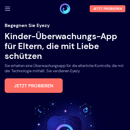
JETZT PROBIEREN
ANMELDEN
Begegnen Sie Eyezy
Kinder-Überwachungs-App
Demo
für Eltern, die mit Liebe
Funktionen
schützen
Über uns
Sie erhalten eine Überwachungsapp für die elterliche Kontrolle, die mit
Blog
der Technologie mithält. Sie verdienen Eyezy.
JETZT PROBIEREN