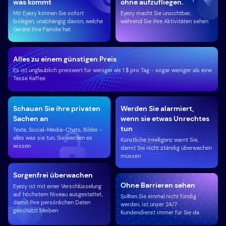
was kommt
ohne aufzufliegen.
Mit Eyezy können Sie sofort
Eyezy macht Sie unsichtbar,
loslegen, unabhängig davon, welche
während Sie ihre Aktivitäten sehen
Geräte Ihre Familie hat
Alles zu einem günstigen Preis
Es ist unglaublich preiswert für weniger als 1 $ pro Tag - sogar weniger als eine
Tasse Kaffee
Schauen Sie ihre privaten
Werden Sie alarmiert,
Sachen an
wenn sie etwas Unrechtes
tun
Texte, Social-Media-Chats, Bilder -
alles was sie tun, Sie werden es
Künstliche Intelligenz warnt Sie,
wissen
damit Sie nicht ständig überwachen
müssen
Sorgenfrei überwachen
Ohne Barrieren sehen
Eyezy ist mit einer Verschlüsselung
auf höchstem Niveau ausgestattet,
Sollten Sie einmal nicht fündig
damit Ihre persönlichen Daten
werden, ist unser 24/7
geschützt bleiben
Kundendienst immer für Sie da