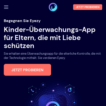
JETZT PROBIEREN
ANMELDEN
Begegnen Sie Eyezy
Kinder-Überwachungs-App
Demo
für Eltern, die mit Liebe
Funktionen
schützen
Über uns
Sie erhalten eine Überwachungsapp für die elterliche Kontrolle, die mit
Blog
der Technologie mithält. Sie verdienen Eyezy.
JETZT PROBIEREN