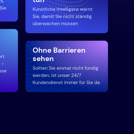
s,
 Sie
Künstliche Intelligenz warnt
Sie, damit Sie nicht ständig
überwachen müssen
Ohne Barrieren
ert
sehen
 -
Sollten Sie einmal nicht fündig
sse
werden, ist unser 24/7
Kundendienst immer für Sie da