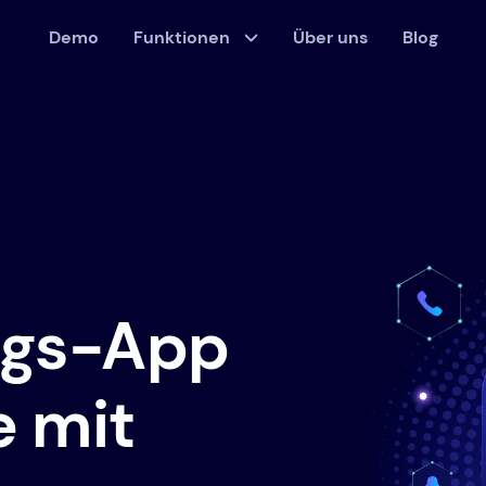
Demo
Funktionen
Über uns
Blog
gs-App
e mit