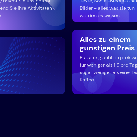
y macht Sie unsichtbar,
Texte, Social-Media-Chat
end Sie ihre Aktivitäten
Bilder - alles was sie tun,
n
werden es wissen
Alles zu einem
günstigen Preis
Es ist unglaublich preisw
für weniger als 1 $ pro Tag
sogar weniger als eine Ta
Kaffee