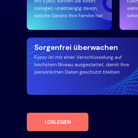
Mit Eyezy können Sie sofort
Eyez
loslegen, unabhängig davon,
währ
welche Geräte Ihre Familie hat
sehe
Sorgenfrei überwachen
Eyezy ist mit einer Verschlüsselung auf
höchstem Niveau ausgestattet, damit Ihre
persönlichen Daten geschützt bleiben
LOSLEGEN