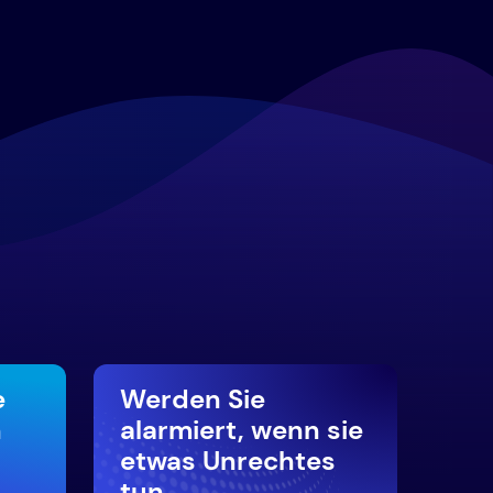
e
Werden Sie
n
alarmiert, wenn sie
etwas Unrechtes
tun