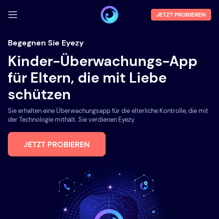
JETZT PROBIEREN
ANMELDEN
Begegnen Sie Eyezy
Kinder-Überwachungs-App
Demo
für Eltern, die mit Liebe
Funktionen
schützen
Über uns
Sie erhalten eine Überwachungsapp für die elterliche Kontrolle, die mit
Blog
der Technologie mithält. Sie verdienen Eyezy.
JETZT PROBIEREN