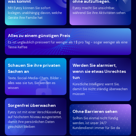
was kommt
ohne aufzufliegen.
Mit Eyezy können Sie sofort
Eyezy macht Sie unsichtbar,
loslegen, unabhängig davon, welche
während Sie ihre Aktivitäten sehen
Geräte Ihre Familie hat
Alles zu einem günstigen Preis
Es ist unglaublich preiswert für weniger als 1 $ pro Tag - sogar weniger als eine
Tasse Kaffee
Schauen Sie ihre privaten
Werden Sie alarmiert,
Sachen an
wenn sie etwas Unrechtes
tun
Texte, Social-Media-Chats, Bilder -
alles was sie tun, Sie werden es
Künstliche Intelligenz warnt Sie,
wissen
damit Sie nicht ständig überwachen
müssen
Sorgenfrei überwachen
Ohne Barrieren sehen
Eyezy ist mit einer Verschlüsselung
auf höchstem Niveau ausgestattet,
Sollten Sie einmal nicht fündig
damit Ihre persönlichen Daten
werden, ist unser 24/7
geschützt bleiben
Kundendienst immer für Sie da