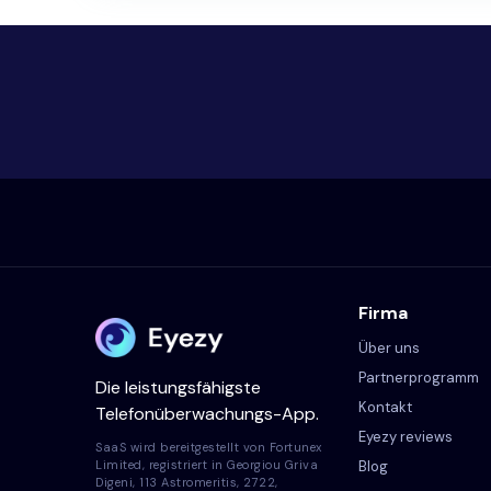
Firma
Über uns
Partnerprogramm
Die leistungsfähigste
Kontakt
Telefonüberwachungs-App.
Eyezy reviews
SaaS wird bereitgestellt von Fortunex
Blog
Limited, registriert in Georgiou Griva
Digeni, 113 Astromeritis, 2722,