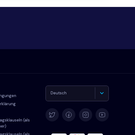
Deutsch
ingungen
rklärung
English
agsklauseln (als
her)
Español
agsklauseln (als