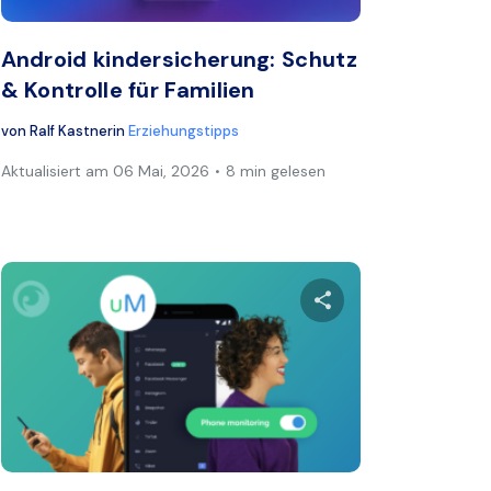
Android kindersicherung: Schutz
& Kontrolle für Familien
von
Ralf Kastner
in
Erziehungstipps
Aktualisiert am
06 Mai, 2026
8 min gelesen
ikel teilen
Diesen Artikel t
book
Twitter
Facebook
Link kopieren
Lin