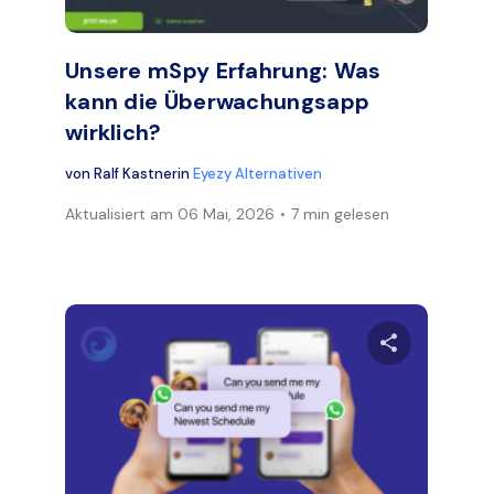
Facebook
Twitter
Face
Link kopieren
Unsere mSpy Erfahrung: Was
kann die Überwachungsapp
wirklich?
von
Ralf Kastner
in
Eyezy Alternativen
Aktualisiert am
06 Mai, 2026
7 min gelesen
en Artikel teilen
Diesen Art
Facebook
Twitter
Face
Link kopieren