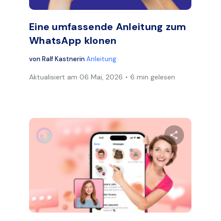
Eine umfassende Anleitung zum
WhatsApp klonen
von
Ralf Kastner
in
Anleitung
Aktualisiert am
06 Mai, 2026
6 min gelesen
en Artikel teilen
Diesen Art
Facebook
Twitter
Face
Link kopieren