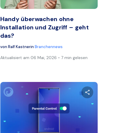
book
Twitter
Facebook
Link kopieren
Lin
Handy überwachen ohne
Installation und Zugriff – geht
das?
von
Ralf Kastner
in
Branchennews
Aktualisiert am
06 Mai, 2026
7 min gelesen
ikel teilen
Diesen Artikel t
book
Twitter
Facebook
Link kopieren
Lin