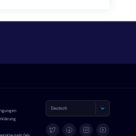
Deutsch
ingungen
rklärung
English
agsklauseln (als