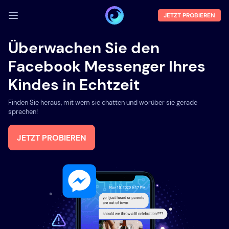
JETZT PROBIEREN
ANMELDEN
Überwachen Sie den
Facebook Messenger Ihres
Demo
Kindes in Echtzeit
Funktionen
Finden Sie heraus, mit wem sie chatten und worüber sie gerade
Über uns
sprechen!
Blog
JETZT PROBIEREN