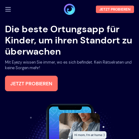
JETZT PROBIEREN
ANMELDEN
Die beste Ortungsapp für
Kinder, um ihren Standort zu
Demo
überwachen
Funktionen
Mit Eyezy wissen Sie immer, wo es sich befindet. Kein Rätselraten und
Über uns
keine Sorgen mehr!
Blog
JETZT PROBIEREN