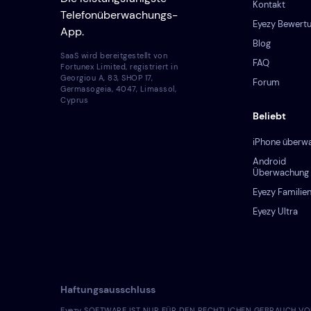
Kontakt
Telefonüberwachungs-
Eyezy Bewert
App.
Blog
SaaS wird bereitgestellt von
FAQ
Fortunex Limited, registriert in
Georgiou A, 83, SHOP 17,
Forum
Germasogeia, 4047, Limassol,
Cyprus
Beliebt
iPhone überw
Android
Überwachung
Eyezy Familien
Eyezy Ultra
Haftungsausschluss
Eyezy SOFTWARE IST NUR FÜR DEN RECHTLICHEN GEBRAUCH VORGESEHE