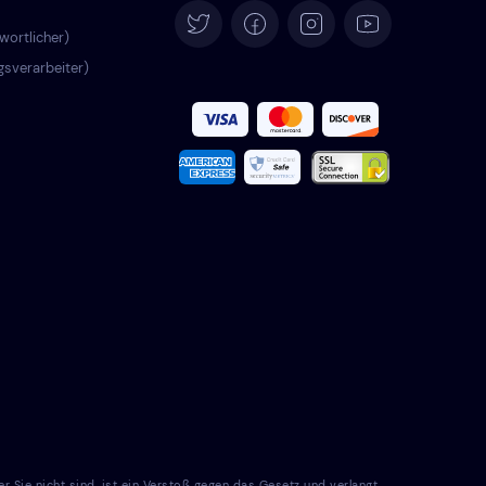
Español
wortlicher)
agsverarbeiter)
Français
Italiano
Português
Türkçe
Polski
Română
Nederlands
Svenska
e nicht sind, ist ein Verstoß gegen das Gesetz und verlangt,