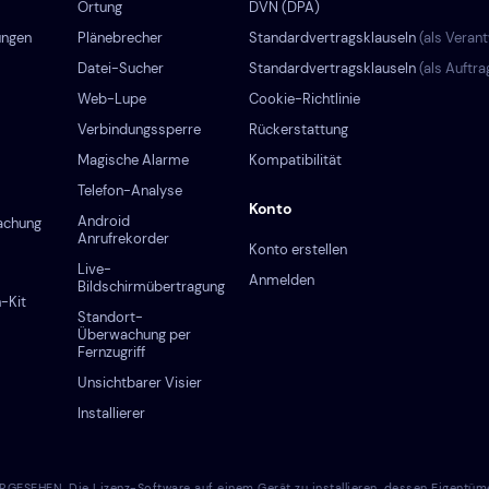
Ortung
DVN (DPA)
ungen
Plänebrecher
Standardvertragsklauseln
(als Verant
Datei-Sucher
Standardvertragsklauseln
(als Auftr
Web-Lupe
Cookie-Richtlinie
Verbindungs­sperre
Rückerstattung
Magische Alarme
Kompatibilität
Telefon-Analyse
Konto
Android
achung
Anrufrekorder
Konto erstellen
Live-
Anmelden
Bildschirmübertragung
-Kit
Standort-
Überwachung per
Fernzugriff
Unsichtbarer Visier
Installierer
N. Die Lizenz-Software auf einem Gerät zu installieren, dessen Eigentümer Si