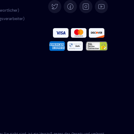
Español
wortlicher)
agsverarbeiter)
Français
Italiano
Português
Türkçe
Polski
Română
Nederlands
Svenska
e nicht sind, ist ein Verstoß gegen das Gesetz und verlangt,