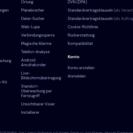
Ortung
DVN (DPA)
ungen
Plänebrecher
Standardvertragsklauseln
(als Verant
Datei-Sucher
Standardvertragsklauseln
(als Auftr
Web-Lupe
Cookie-Richtlinie
Verbindungs­sperre
Rückerstattung
Magische Alarme
Kompatibilität
Telefon-Analyse
Konto
Android
achung
Anrufrekorder
Konto erstellen
Live-
Anmelden
Bildschirmübertragung
-Kit
Standort-
Überwachung per
Fernzugriff
Unsichtbarer Visier
Installierer
N. Die Lizenz-Software auf einem Gerät zu installieren, dessen Eigentümer Si