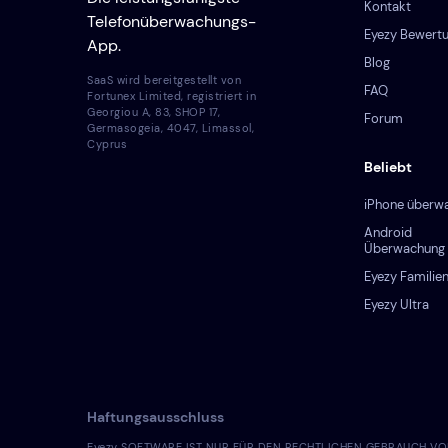
Kontakt
Telefonüberwachungs-
Eyezy Bewert
App.
Blog
SaaS wird bereitgestellt von
FAQ
Fortunex Limited, registriert in
Georgiou A, 83, SHOP 17,
Forum
Germasogeia, 4047, Limassol,
Cyprus
Beliebt
iPhone überw
Android
Überwachung
Eyezy Familien
Eyezy Ultra
Haftungsausschluss
Eyezy SOFTWARE IST NUR FÜR DEN RECHTLICHEN GEBRAUCH VORGESEHE