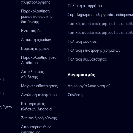
πληκτρολόγησης
Πολιτική απορρήτου
Παρακολούθηση
Συμπλήρωμα επεξεργασίας δεδομέν
μέσων κοινωνικής
δικτύωσης
Τυπικές συμβατικές ρήτρες
(ως υπεύθ
Εντοπισμός
Τυπικές συμβατικές ρήτρες
(ως υπεύθ
Διακοπή σχεδίων
Πολιτική cookies
Εύρεση αρχείων
Πολιτική επιστροφής χρημάτων
Παρακολούθηση στο
Πολιτική συμβατότητας
Διαδίκτυο
Αποκλεισμός
Λογαριασμός
σύνδεσης
ση
Μαγικές ειδοποιήσεις
Δημιουργία λογαριασμού
ση
Ανάλυση τηλεφώνου
Σύνδεση
Καταγραφέας
ς Eyezy
κλήσεων Android
Ζωντανή ροή οθόνης
Απομακρυσμένος
εντοπισμός