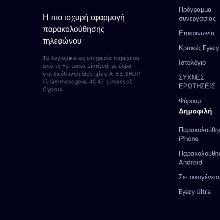
Πρόγραμμα
Η πιο ισχυρή εφαρμογή
συνεργασίας
παρακολούθησης
Επικοινωνία
τηλεφώνου
Κριτικές Eyezy
Το λογισμικό ως υπηρεσία παρέχεται
Ιστολόγιο
από τη Fortunex Limited, με έδρα
στη διεύθυνση Georgiou Α, 83, SHOP
ΣΥΧΝΕΣ
17, Germasogeia, 4047, Limassol,
ΕΡΩΤΗΣΕΙΣ
Cyprus
Φόρουμ
Δημοφιλή
Παρακολούθη
iPhone
Παρακολούθη
Android
Σετ οικογένεια
Eyezy Ultra