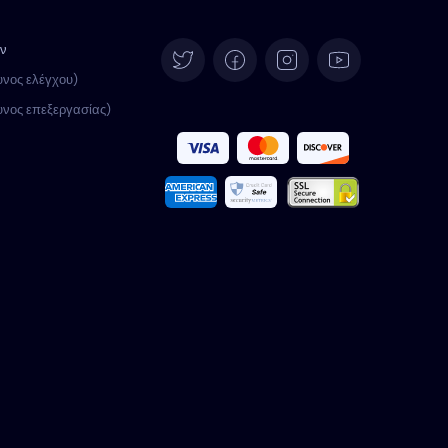
English
ων
Deutsch
υνος ελέγχου)
υνος επεξεργασίας)
Español
Français
Italiano
Português
Türkçe
Polski
Română