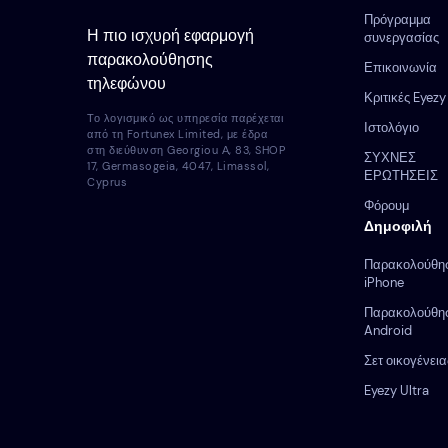
Πρόγραμμα
Η πιο ισχυρή εφαρμογή
συνεργασίας
παρακολούθησης
Επικοινωνία
τηλεφώνου
Κριτικές Eyezy
Το λογισμικό ως υπηρεσία παρέχεται
Ιστολόγιο
από τη Fortunex Limited, με έδρα
στη διεύθυνση Georgiou Α, 83, SHOP
ΣΥΧΝΕΣ
17, Germasogeia, 4047, Limassol,
ΕΡΩΤΗΣΕΙΣ
Cyprus
Φόρουμ
Δημοφιλή
Παρακολούθη
iPhone
Παρακολούθη
Android
Σετ οικογένεια
Eyezy Ultra