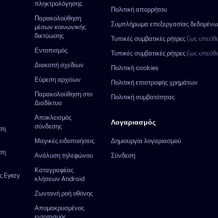
πληκτρολόγησης
Πολιτική απορρήτου
Παρακολούθηση
Συμπλήρωμα επεξεργασίας δεδομέν
μέσων κοινωνικής
δικτύωσης
Τυπικές συμβατικές ρήτρες
(ως υπεύθ
Εντοπισμός
Τυπικές συμβατικές ρήτρες
(ως υπεύθ
Διακοπή σχεδίων
Πολιτική cookies
Εύρεση αρχείων
Πολιτική επιστροφής χρημάτων
Παρακολούθηση στο
Πολιτική συμβατότητας
Διαδίκτυο
Αποκλεισμός
Λογαριασμός
σύνδεσης
ση
Μαγικές ειδοποιήσεις
Δημιουργία λογαριασμού
ση
Ανάλυση τηλεφώνου
Σύνδεση
Καταγραφέας
ς Eyezy
κλήσεων Android
Ζωντανή ροή οθόνης
Απομακρυσμένος
εντοπισμός