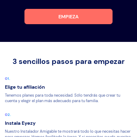
EMPIEZA
3 sencillos pasos para empezar
Elige tu afiliación
Tenemos planes para toda necesidad. Sólo tendrás que crear tu
cuenta y elegir el plan más adecuado para tu familia.
Instala Eyezy
Nuestro Instalador Amigable te mostrará todo lo que necesitas hacer
para empezar. Hemos facilitado la tarea. Y si necesitas ayuda, nuestro