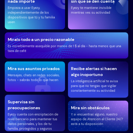
nada importe
sin que se den cuenta
Empieza a usar Eyezy,
Eyezy te mantiene invisible
independientemente de los
mientras ves su actividad
dispositivos que tú y tu familia
usen
Miralo todo a un precio razonable
Es increíblemente asequible por menos de 1 $ al día - hasta menos que una
taza de café
Mira sus asuntos privados
Recibe alertas si hacen
algo inoportuno
Mensajes, chats en redes sociales,
fotos - sabrás todo lo que hacen
La inteligencia artificial te avisa
para que no tengas que vigilar
constantemente su actividad
Supervisa sin
preocupaciones
Mira sin obstáculos
Eyezy cuenta con encriptación de
Y si encuentras alguno, nuestro
nivel bancario para mantener tus
equipo de Atención al Cliente 24/7
datos personales, y los de tu
está a tu disposición
familia, protegidos y seguros