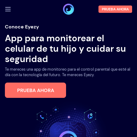
PRUEBA AHORA
INICIA SESIÓN
Conoce Eyezy
App para monitorear el
Demo
celular de tu hijo y cuidar su
Funciones
seguridad
Sobre la empresa
Te mereces una app de monitoreo para el control parental que esté al
Blog
día con la tecnología del futuro. Te mereces Eyezy.
PRUEBA AHORA