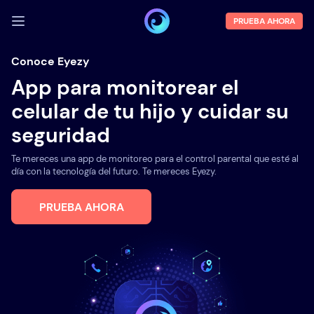
PRUEBA AHORA
INICIA SESIÓN
Conoce Eyezy
App para monitorear el
Demo
celular de tu hijo y cuidar su
Funciones
seguridad
Sobre la empresa
Te mereces una app de monitoreo para el control parental que esté al
Blog
día con la tecnología del futuro. Te mereces Eyezy.
PRUEBA AHORA