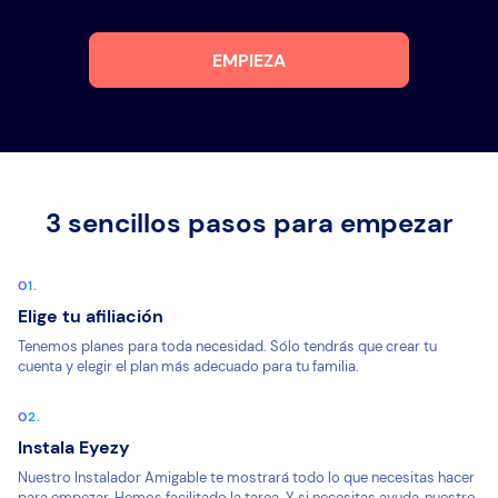
EMPIEZA
3 sencillos pasos para empezar
Elige tu afiliación
Tenemos planes para toda necesidad. Sólo tendrás que crear tu
cuenta y elegir el plan más adecuado para tu familia.
Instala Eyezy
Nuestro Instalador Amigable te mostrará todo lo que necesitas hacer
para empezar. Hemos facilitado la tarea. Y si necesitas ayuda, nuestro