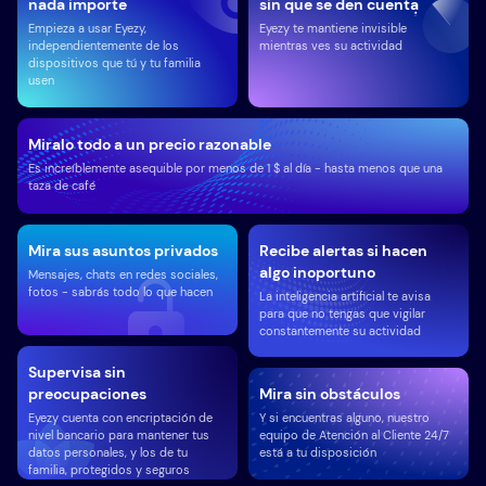
nada importe
sin que se den cuenta
Empieza a usar Eyezy,
Eyezy te mantiene invisible
independientemente de los
mientras ves su actividad
dispositivos que tú y tu familia
usen
Miralo todo a un precio razonable
Es increíblemente asequible por menos de 1 $ al día - hasta menos que una
taza de café
Mira sus asuntos privados
Recibe alertas si hacen
algo inoportuno
Mensajes, chats en redes sociales,
fotos - sabrás todo lo que hacen
La inteligencia artificial te avisa
para que no tengas que vigilar
constantemente su actividad
Supervisa sin
preocupaciones
Mira sin obstáculos
Eyezy cuenta con encriptación de
Y si encuentras alguno, nuestro
nivel bancario para mantener tus
equipo de Atención al Cliente 24/7
datos personales, y los de tu
está a tu disposición
familia, protegidos y seguros