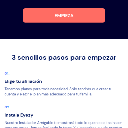
EMPIEZA
3 sencillos pasos para empezar
Elige tu afiliación
Tenemos planes para toda necesidad. Sólo tendrás que crear tu
cuenta y elegir el plan más adecuado para tu familia.
Instala Eyezy
Nuestro Instalador Amigable te mostrará todo lo que necesitas hacer
para empezar. Hemos facilitado la tarea. Y si necesitas ayuda, nuestro