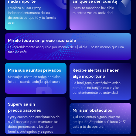
nada importe
sin que se den cuenta
Empieza a usar Eyezy,
Eyezy te mantiene invisible
independientemente de los
mientras ves su actividad
dispositivos que tú y tu familia
usen
Miralo todo a un precio razonable
Es increíblemente asequible por menos de 1 $ al día - hasta menos que una
taza de café
Mira sus asuntos privados
Recibe alertas si hacen
algo inoportuno
Mensajes, chats en redes sociales,
fotos - sabrás todo lo que hacen
La inteligencia artificial te avisa
para que no tengas que vigilar
constantemente su actividad
Supervisa sin
preocupaciones
Mira sin obstáculos
Eyezy cuenta con encriptación de
Y si encuentras alguno, nuestro
nivel bancario para mantener tus
equipo de Atención al Cliente 24/7
datos personales, y los de tu
está a tu disposición
familia, protegidos y seguros