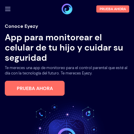
PRUEBA AHORA
INICIA SESIÓN
Conoce Eyezy
App para monitorear el
Demo
celular de tu hijo y cuidar su
Funciones
seguridad
Sobre la empresa
Te mereces una app de monitoreo para el control parental que esté al
Blog
día con la tecnología del futuro. Te mereces Eyezy.
PRUEBA AHORA