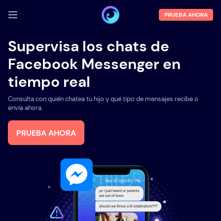
PRUEBA AHORA
INICIA SESIÓN
Supervisa los chats de
Facebook Messenger en
Demo
tiempo real
Funciones
Consulta con quién chatea tu hijo y qué tipo de mensajes recibe o
Sobre la empresa
envía ahora.
Blog
PRUEBA AHORA