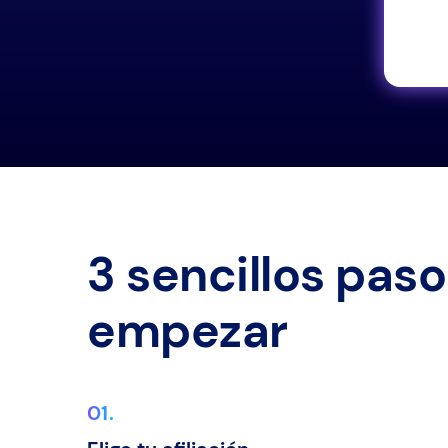
formación
3 sencillos pas
empezar