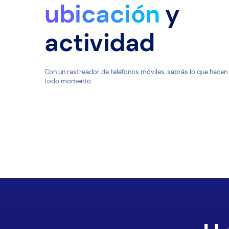
ubicación
y
actividad
Con un rastreador de teléfonos móviles, sabrás lo que hacen
todo momento.