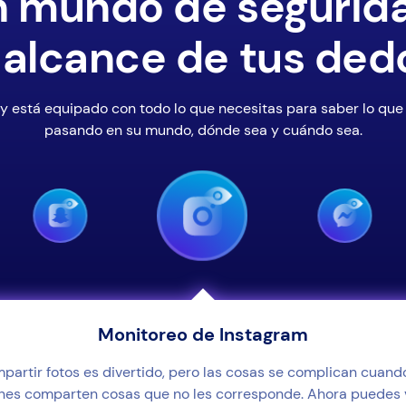
 mundo de segurid
 alcance de tus ded
y está equipado con todo lo que necesitas para saber lo que
pasando en su mundo, dónde sea y cuándo sea.
Monitoreo de Instagram
partir fotos es divertido, pero las cosas se complican cuando
nes comparten cosas que no les corresponde. Ahora puedes 