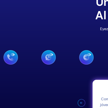
Un
Al
Eyez
 de Snapchat
 están enviando a sus amigos. Solo
Com
Eyezy y podrás verlo todo.
jóve