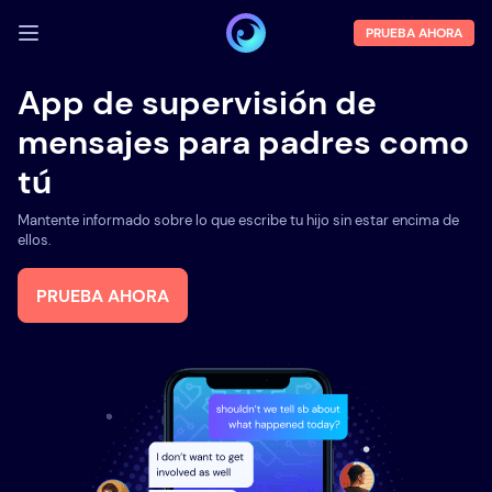
PRUEBA AHORA
INICIA SESIÓN
App de supervisión de
mensajes para padres como
Demo
tú
Funciones
Mantente informado sobre lo que escribe tu hijo sin estar encima de
Sobre la empresa
ellos.
Blog
PRUEBA AHORA