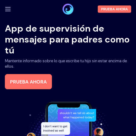
PRUEBA AHORA
INICIA SESIÓN
App de supervisión de
mensajes para padres como
Demo
tú
Funciones
Mantente informado sobre lo que escribe tu hijo sin estar encima de
Sobre la empresa
ellos.
Blog
PRUEBA AHORA