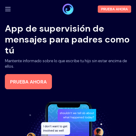
PRUEBA AHORA
INICIA SESIÓN
App de supervisión de
mensajes para padres como
Demo
tú
Funciones
Mantente informado sobre lo que escribe tu hijo sin estar encima de
Sobre la empresa
ellos.
Blog
PRUEBA AHORA