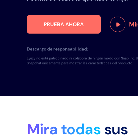
Mi
PRUEBA AHORA
Descargo de responsabilidad:
Eyezy no está patrocinado ni colabora de ningún modo con Snap Inc. U
Snapchat únicamente para mostrar las características del producto.
Mira todas
sus