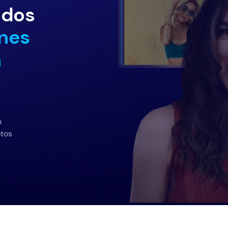
ados
nes
n
n
tos