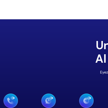
Un
Al
Eyez