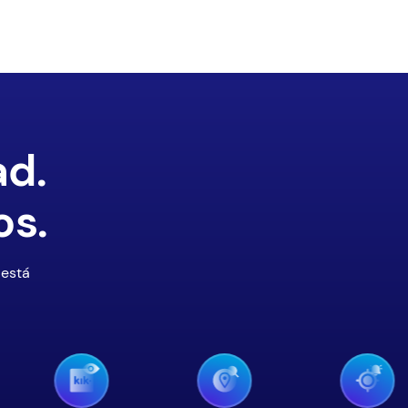
ad.
os.
 está