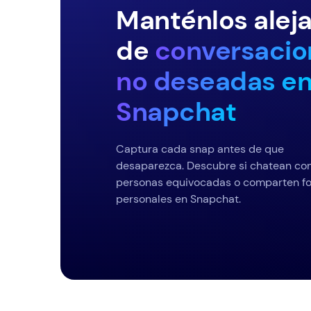
Manténlos alej
de
conversacio
no deseadas e
Snapchat
Captura cada snap antes de que
desaparezca. Descubre si chatean co
personas equivocadas o comparten fo
personales en Snapchat.